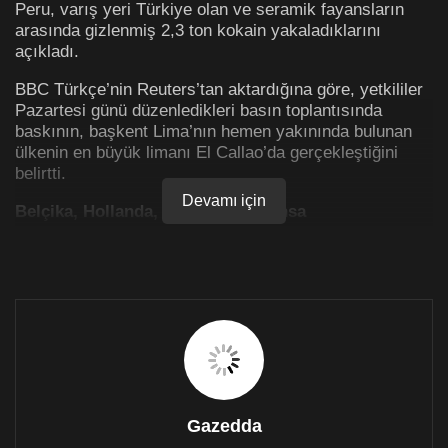
Peru, varış yeri Türkiye olan ve seramik fayansların
arasında gizlenmiş 2,3 ton kokain yakaladıklarını
açıkladı.
BBC Türkçe’nin Reuters’tan aktardığına göre, yetkililer
Pazartesi günü düzenledikleri basın toplantısında
baskının, başkent Lima’nın hemen yakınında bulunan
ülkenin en büyük limanı El Callao’da gerçekleştiğini
belirtti.
Devamı için
Belçika, Hollanda, İspanya ve Fransa
El Callao Emniyet Müdürü Luis Angel Bolanos, “Bu
bildiğimiz kadarıyla ilk defa Peru limanlarında
gerçekleşen ve varış noktası Türkiye olan bir baskın.
Normalde Belçika, Hollanda, İspanya ve Fransa
limanlarından haberdarız” dedi.
Bolanos kokainin en az 20 milyon dolar değerinde
olduğunu açıkladı.
Gazedda
Kokainin lastik levhalara sabitlenerek tahta kutulara