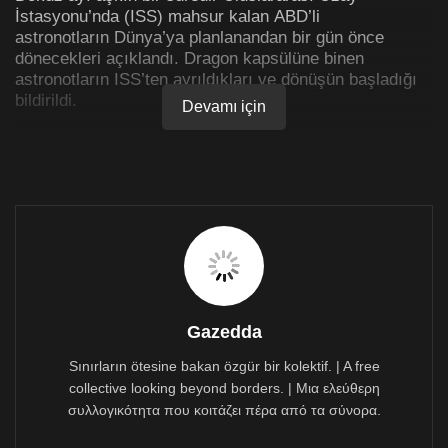
İstasyonu’nda (ISS) mahsur kalan ABD’li
astronotların Dünya’ya planlanandan bir gün önce
dönecekleri açıklandı. Dragon kapsülüne binen
astronotların ISS’ten ayrıldıkları ve dönüşün başladığı
bildirildi.
Devamı için
ABD uzay ajansı NASA’nın Pazar günü yaptığı
açıklamaya göre, Florida açıklarında gerçekleşecek iniş
bir gün öne çekilerek, Salı günü yerel saatle 22.57’ye
planlandı.
İki uzay yolcusu Suni Williams ve Butch Wilmore, uzay
araçlarındaki teknik sorun nedeniyle istasyondan
ayrılamamışlardı. Uzay aracı Dünya’ya insansız olarak
dönmüştü.
Gazedda
İki astronot bu nedenle Haziran ayından bu yana ISS’de
mahsur kalmıştı.
Sınırların ötesine bakan özgür bir kolektif. | A free
collective looking beyond borders. | Μια ελεύθερη
Sekiz günlüğüne gittiler dokuz aydır
συλλογικότητα που κοιτάζει πέρα από τα σύνορα.
mahsurlar