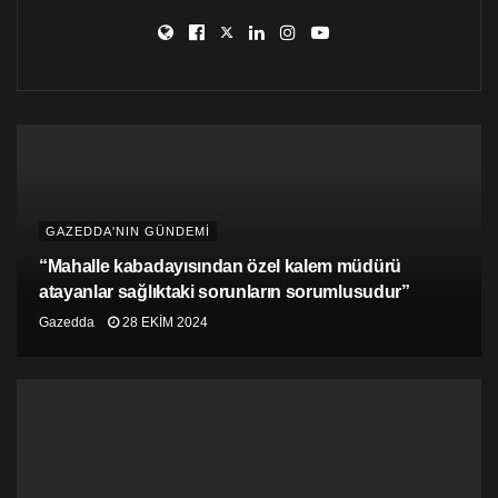
küçük aracılar ve kullanıcılardan sonra, büyük
patronlara da sıra gelir mi? Kim bilir canım…
GAZEDDA'NIN GÜNDEMİ
“Mahalle kabadayısından özel kalem müdürü
atayanlar sağlıktaki sorunların sorumlusudur”
Gazedda
28 EKIM 2024