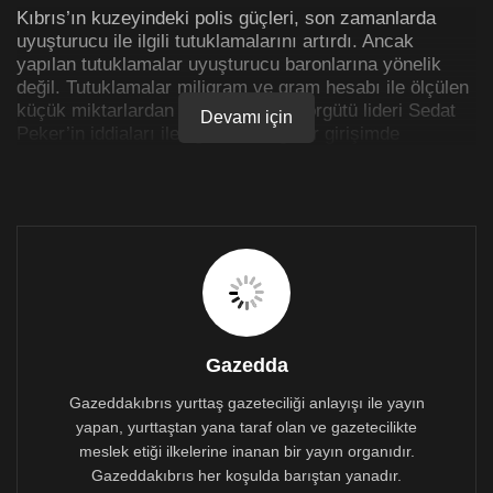
Kıbrıs’ın kuzeyindeki polis güçleri, son zamanlarda
uyuşturucu ile ilgili tutuklamalarını artırdı. Ancak
yapılan tutuklamalar uyuşturucu baronlarına yönelik
değil. Tutuklamalar miligram ve gram hesabı ile ölçülen
küçük miktarlardan oluşurken, suç örgütü lideri Sedat
Devamı için
Peker’in iddiaları ile ilgili herhangi bir girişimde
bulunmaması ise dikkat çekiyor.
Avukat Aslı Murat da konuyla ilgili kişisel sosyal medya
hesabından yaptığı açıklamada, Narkotik Bölümü’nün
operasyonlar düzenlediğiyle ilgili haberlere değinerek,
uyuşturucu iddiaları ile ilgili adım atılmamasına
gönderme yaptı.
Murat’ın açıklaması şöyle:
Gazedda
Geçmişe nazaran son zamanlarda
(özellikle Sedat
Peker videolarındaki uyuşturucu ticareti iddiaları
Gazeddakıbrıs yurttaş gazeteciliği anlayışı ile yayın
ardından),
Polis Müdürlüğü’nün Narkotik bölümünün hız
yapan, yurttaştan yana taraf olan ve gazetecilikte
kesmeden (!) operasyon yaptığı ve bunların sürekli
meslek etiği ilkelerine inanan bir yayın organıdır.
haberleştirildiği dikkatimi çekiyor. Tesadüf mü, bence
Gazeddakıbrıs her koşulda barıştan yanadır.
değil. Mesela bugün 100 MİLİGRAM yakalanmış! Acaba