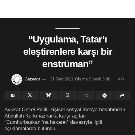
“Uygulama, Tatar’ı
eleştirenlere karşı bir
enstrüman”
A
Gazedda
31 Mart 2021
Okuma Süresi: 3 dk
A
Avukat Öncel Polili, kişisel sosyal medya hesabından
Abdullah Korkmazhan’a karşı açılan
“Cumhurbaşkanı’na hakaret” davasıyla ilgili
açıklamalarda bulundu.