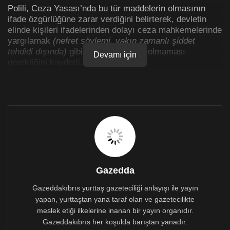
Polili, Ceza Yasası’nda bu tür maddelerin olmasının
ifade özgürlüğüne zarar verdiğini belirterek, devletin
elinde kişileri ifadelerinden dolayı ceza mahkemelerinde
yargılamak
(nefret söylemi, yakın zamanlı şiddet
tehdidi dışında)
gibi bir enstrümanın olmaması
Devamı için
gerektiğini kaydetti.
Bu tür konuların çözümünün tazminat davaları olduğunu
belirten Polili, aksi takdirde, Ceza Yasasındaki
maddelerin, ifade özgürlüğünü açısından, kötüye
kullanılabileceğini kaydetti.
Polili açıklamasında şunları kaydetti:
“Bir önceki Cumhurbaşkanı Akıncı da kendisine yapılan
hakaretlerden dolayı ceza yasası tahtında şikayetçi
Gazedda
olmuştu ancak bildiğim kadarıyla kimse mahkemeye
çıkarılıp teminata bağlanmadı. Halkın Partisi’nin
Gazeddakıbrıs yurttaş gazeteciliği anlayışı ile yayın
Abdullah Korkmazhan’ın mahkeme sürecinde sonra
yapan, yurttaştan yana taraf olan ve gazetecilikte
yaptığı basın açıklaması da bu konu üzerine
meslek etiği ilkelerine inanan bir yayın organıdır.
aydınlatıcıdır.
Gazeddakıbrıs her koşulda barıştan yanadır.