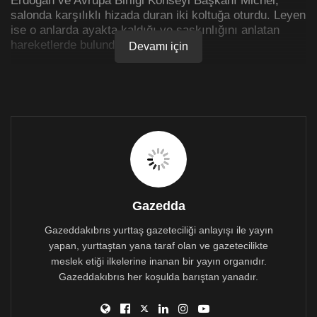
salonda karşılıklı hizada duran iki koltuğa oturdu. Leyen
ise o anlarda ayakta kaldığı ve şaşkınlığını anlatan
hareketlerde bulundu.
Devamı için
Bu anları Twitter hesabından paylaşan AB-Türkiye
Karma Parlamento Komisyonu (KPK) Eş
Başkanı
Sergey Lagodinsky
de paylaşıma “Ehm’ is the
new term for ‘that’s not how EU-Turkey relationship
should be’ (Ehm’ ‘AB-Türkiye ilişkileri böyle olmamalı’
için yeni bir
terim.) #GiveHerASeat#EU#Turkey#womensrights”
notunu düştü.
Gazedda
Gazeddakıbrıs yurttaş gazeteciliği anlayışı ile yayın
yapan, yurttaştan yana taraf olan ve gazetecilikte
meslek etiği ilkelerine inanan bir yayın organıdır.
Gazeddakıbrıs her koşulda barıştan yanadır.