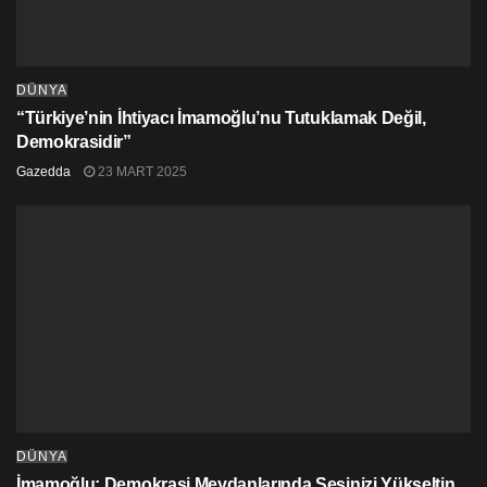
DÜNYA
“Türkiye’nin İhtiyacı İmamoğlu’nu Tutuklamak Değil,
Demokrasidir”
Gazedda
23 MART 2025
DÜNYA
İmamoğlu: Demokrasi Meydanlarında Sesinizi Yükseltin