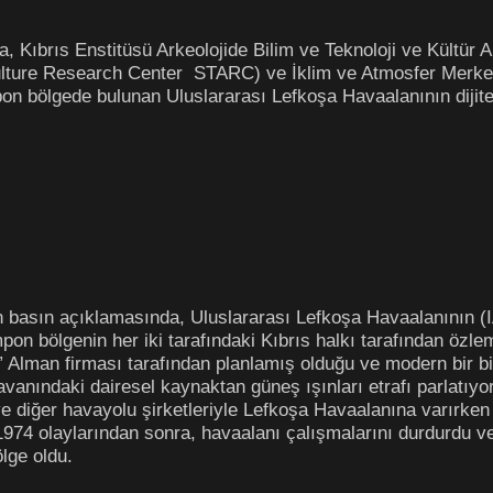
 Kıbrıs Enstitüsü Arkeolojide Bilim ve Teknoloji ve Kültür
ulture Research Center STARC) ve İklim ve Atmosfer Merke
n bölgede bulunan Uluslararası Lefkoşa Havaalanının dijite
an basın açıklamasında, Uluslararası Lefkoşa Havaalanının 
on bölgenin her iki tarafındaki Kıbrıs halkı tarafından özleml
lman firması tarafından planlamış olduğu ve modern bir bina 
 tavanındaki dairesel kaynaktan güneş ışınları etrafı parlatıyor
 diğer havayolu şirketleriyle Lefkoşa Havaalanına varırken
. 1974 olaylarından sonra, havaalanı çalışmalarını durdurdu 
lge oldu.