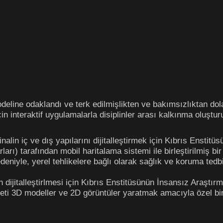
odeline odaklandı ve terk edilmişlikten ve bakımsızlıktan do
için interaktif uygulamalarla disiplinler arası kalkınma oluştur
nalin iç ve dış yapılarını dijitalleştirmek için Kıbrıs Enstit
arı) tarafından mobil haritalama sistemi ile birleştirilmiş b
deniyle, yerel tehlikelere bağlı olarak sağlık ve koruma tedb
un dijitalleştirlmesi için Kıbrıs Enstitüsünün İnsansız Araş
i 3D modeller ve 2D görüntüler yaratmak amacıyla özel bir 