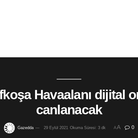
fkoşa Havaalanı dijital
canlanacak
A
0
Gazedda
29 Eylül 2021
Okuma Süresi: 3 dk
A