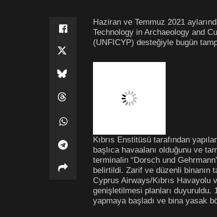
Haziran ve Temmuz 2021 aylarında,
Technology in Archaeology and C
(UNFICYP) desteğiyle bugün tampo
Kıbrıs Enstitüsü tarafından yapıl
başlıca havaalanı olduğunu ve tamp
terminalin “Dorsch und Gehrmann” A
belirtildi. Zarif ve düzenli binanın
Cyprus Airways/Kıbrıs Havayolu ve
genişletilmesi planları duyuruldu
yapmaya başladı ve bina yasak bö