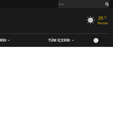
25
°C
Nicosia
RİH
TÜM İÇERİK