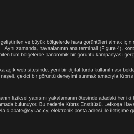
liştirilen ve büyük bölgelerde hava görüntüleri almak için 
i. Aynı zamanda, havaalanının ana terminali (Figure 4), kontro
abilen tüm bölgelerde panaromik bir görüntü kampanyası gerçe
açık web sitesinde, yeni bir dijital turda kullanılması bekle
e neşeli, çekici bir görüntü deneyimi sunmak amacıyla Kıbrı
anın fiziksel yapısını yakalamanın ötesinde adadaki her iki 
amada bulunuyor. Bu nedenle Kıbrıs Enstitüsü, Lefkoşa Hava
yla
d.abate@cyi.ac.cy
, elektronik posta adresi ile iletişime