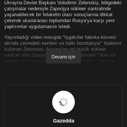
Ukrayna Devlet Başkanı Volodimir Zelenskiy, bölgedeki
çatışmalar nedeniyle Zaporijya nükleer santralinde
yaşanabilecek bir felaketin olası sonuçlarına dikkat
çekerek uluslararası toplumdan Rusya’ya karşı yeni
yaptırımlar uygulamasını istedi.
Yayımladığı video mesajda “İşgalciler fabrika kisvesi
altında çevredeki kentleri ve halkı bombalıyor” ifadesini
kullanan Zelenskiy, Avrupa’nın en büyük nükleer
santrali olan Zaporijya nükleer santralindeki “olası bir
Devamı için
radyasyon vakasının Avrupa Birliği ülkeleri, Türkiye,
Gürcistan hatta daha uzak bölgelerdeki ülkeleri bile
etkileyebileceğini” söyledi. “Her şey sadece rüzgarın
yönüne ve hızına bağlı” diye ekleyen Ukrayna lideri,
“Rusya’nın eylemleri bir felakete sebep olursa,
sonuçları şu ana kadar sessiz kalanları da vurabilir”
uyarısında bulundu.
Zelenskiy, uluslararası toplumu Moskova’nın “nükleer
şantajına” boyun eğmemeye ve “Rusya’ya karşı yeni ve
sert yaptırımlar” getirmeye davet etti. Ukrayna lideri,
Gazedda
nükleer santral ve çevresindeki tüm Rus askerlerinin