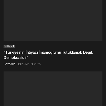
araçları, ağır top mermileri ve roketatarlarla vurduğunu
iddia ediyor.
Zelenskiy, geçen hafta sonu yaptığı açıklamada,
“Zaporijya nükleer santraline ateş açan ya da bu
santrali kullanarak etrafa ateş açan tüm Rus
askerlerinin” Ukrayna güçlerinin “özel hedefi” hâline
geleceğini belirtmişti.
DÜNYA
Etiketler:
ab
abd
avrupa birliği
nükleer santral
“Türkiye’nin İhtiyacı İmamoğlu’nu Tutuklamak Değil,
radyasyon
rusya
savas
türkiye
ukrayna
Demokrasidir”
Gazedda
23 MART 2025