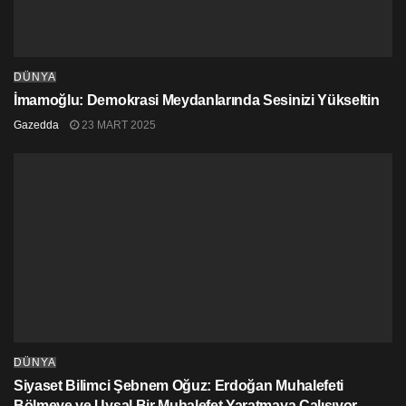
DÜNYA
İmamoğlu: Demokrasi Meydanlarında Sesinizi Yükseltin
Gazedda
23 MART 2025
DÜNYA
Siyaset Bilimci Şebnem Oğuz: Erdoğan Muhalefeti
Bölmeye ve Uysal Bir Muhalefet Yaratmaya Çalışıyor