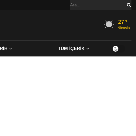
27
°C
Nicosia
RİH
TÜM İÇERİK