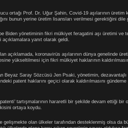
cu ortağı Prof. Dr. Uğur Şahin, Covid-19 aşılarının üretim ka
nı bunun yerine üretim lisansları verilmesi gerektiğini dile g
 Biden yönetiminin fikri mülkiyet feragatini aşı üretimi ve t
açıklamalara yanıt olarak geldi.
an açıklamada, koronavirüs aşılarının dünya genelinde üreti
e yükseltilmesi için fikri mülkiyet haklarının kaldırılmasını
an Beyaz Saray Sözcüsü Jen Psaki, yönetimin, dezavantajlı ül
rindeki patent haklarını geçici olarak kaldırılmasını gündeme
patenti’ tartışmalarının hararetli bir şekilde devam ettiği b
kisini ortaya koydu.
e gelişmekte olan ülkeler tarafından desteklenmiş olsa da bü