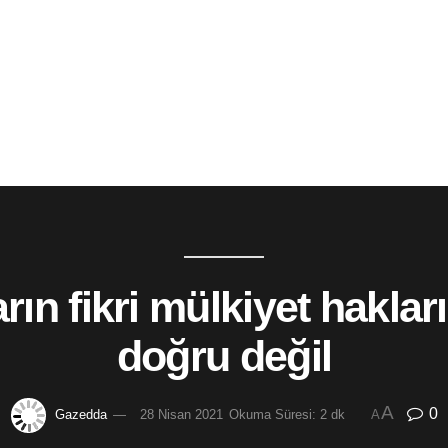
arın fikri mülkiyet hakl
doğru değil
A
0
Gazedda
28 Nisan 2021
Okuma Süresi: 2 dk
A