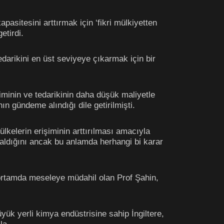
pasitesini arttırmak için ‘fikri mülkiyetten
etirdi.
edarikini en üst seviyeye çıkarmak için bir
minin ve tedarikinin daha düşük maliyetle
n gündeme alındığı dile getirilmişti.
kelerin erişiminin arttırılması amacıyla
 aldığını ancak bu anlamda herhangi bi karar
ir ortamda meseleye müdahil olan Prof Şahin,
yük yerli kimya endüstrisine sahip İngiltere,