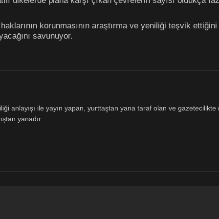
tılı ülkelerde plana karşı çıkan çevrelerin sayısı oldukça faz
et haklarının korunmasının araştırma ve yeniliği teşvik ettiği
ayacağını savunuyor.
ği anlayışı ile yayın yapan, yurttaştan yana taraf olan ve gazetecilikte m
ıştan yanadır.