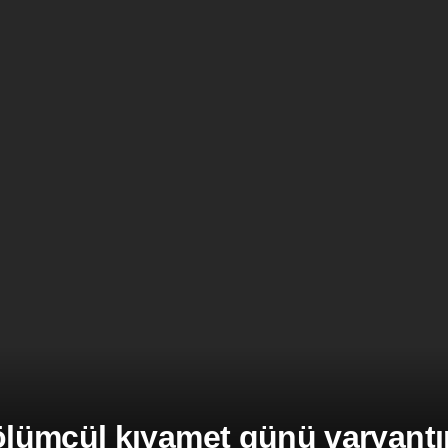
ümcül kıyamet günü varyantına 