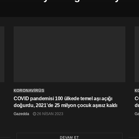
KORONAVİRÜS
K
COVID pandemisi 100 ülkede temel aşı açığı
C
doğurdu, 2021’de 25 milyon çocuk aşısız kaldı
d
Gazedda
26 NISAN 2023
G
DEVAM ET