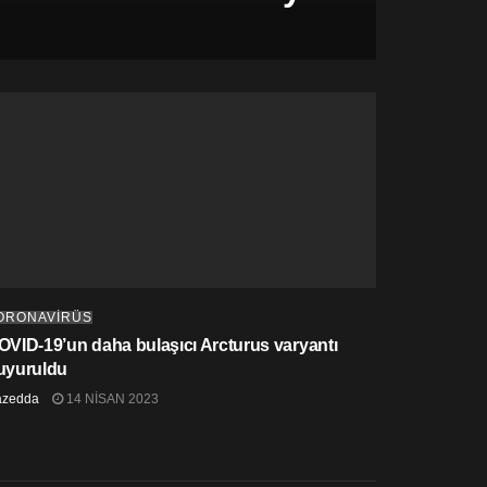
ORONAVİRÜS
OVID-19’un daha bulaşıcı Arcturus varyantı
uyuruldu
azedda
14 NISAN 2023