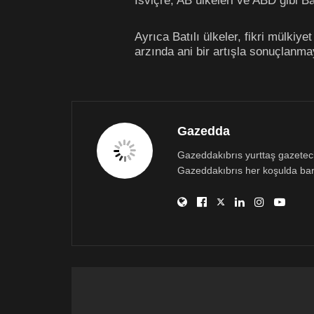
İsviçre, AB ülkeleri ve ABD gibi Ba
Ayrıca Batılı ülkeler, fikri mülkiy
arzında ani bir artışla sonuçlanm
Gazedda
Gazeddakıbrıs yurttaş gazetecili
Gazeddakıbrıs her koşulda bar