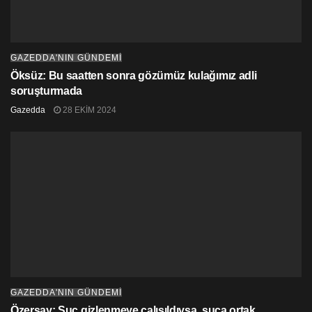
GAZEDDA'NIN GÜNDEMİ
Öksüz: Bu saatten sonra gözümüz kulağımız adli
soruşturmada
Gazedda
28 EKIM 2024
GAZEDDA'NIN GÜNDEMİ
Özersay: Suç gizlenmeye çalışıldıysa, suça ortak