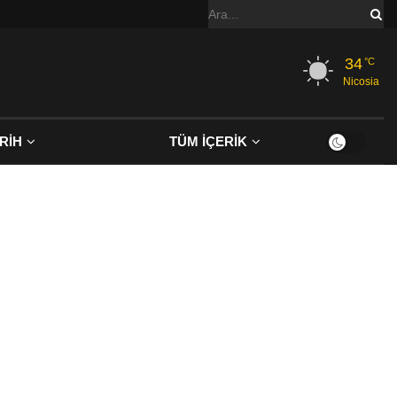
34
°C
Nicosia
RİH
TÜM İÇERİK