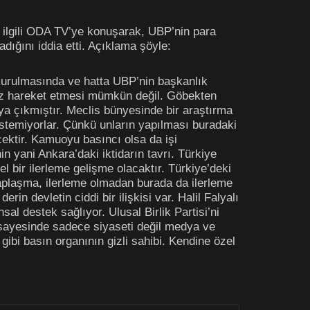
le ilgili ODA TV’ye konuşarak, UBP’nin para
dığını iddia etti. Açıklama şöyle:
kurulmasında ve hatta UBP’nin başkanlık
ız hareket etmesi mümkün değil. Göbekten
aya çıkmıştır. Meclis bünyesinde bir araştırma
istemiyorlar. Çünkü unların yapılması buradaki
ecektir. Kamuoyu basıncı olsa da işi
 yani Ankara’daki iktidarın tavrı. Türkiye
el bir ilerleme gelişme olacaktır. Türkiye’deki
saplaşma, ilerleme olmadan burada da ilerleme
n devletin ciddi bir ilişkisi var. Halil Falyalı
sal destek sağlıyor. Ulusal Birlik Partisi’ni
ü sayesinde sadece siyaseti değil medya ve
gibi basın organının gizli sahibi. Kendine özel