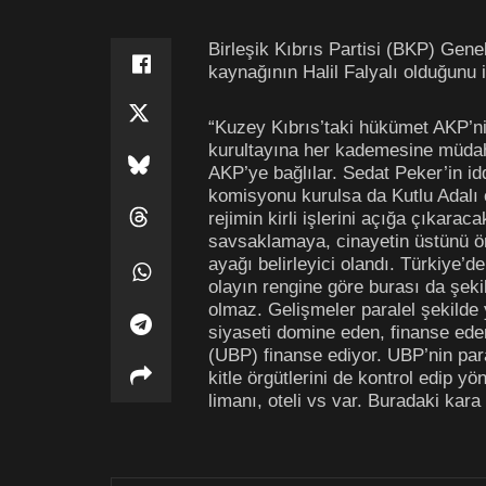
Birleşik Kıbrıs Partisi (BKP) Genel
kaynağının Halil Falyalı olduğunu 
“Kuzey Kıbrıs’taki hükümet AKP’n
kurultayına her kademesine müdah
AKP’ye bağlılar. Sedat Peker’in id
komisyonu kurulsa da Kutlu Adalı c
rejimin kirli işlerini açığa çıkara
savsaklamaya, cinayetin üstünü ört
ayağı belirleyici olandı. Türkiye’d
olayın rengine göre burası da şek
olmaz. Gelişmeler paralel şekilde y
siyaseti domine eden, finanse eden 
(UBP) finanse ediyor. UBP’nin para
kitle örgütlerini de kontrol edip y
limanı, oteli vs var. Buradaki kara