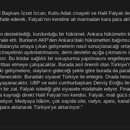
 Başkanı İzzet İzcan, Kutlu Adalı cinayeti ve Halil Falyalı i
ifade ederek, Falyalı’nın kendine ait marinadan kara para akla
in desteklediği, kurdurduğu bir hükümet. Ankara hükümetin 
ale etti. Bunların AKP’den Ankara’daki hükümetten bağıms
dialarıyla ortaya çıkan gelişmelerin nasıl sonuçlanacağı ort
inayetinin aydınlatılmasını, derin devletin açığa çıkmasını 
caktır. Bu iktidar sağlıklı bir soruşturma yapılmasını engelley
bas etmeye çalışacaklar. Burada asıl önemli olan Türkiye’nin
eki gelişmelere, olayların gideceği şekle göre burada da paral
illenecektir. Buradaki siyaset Türkiye ile entegre. Orada he
aşanacaktır. UBP ve eski cumhurbaşkanı Derviş Eroğlu ile deri
bir zat. Falyalı istediği gibi siyasete müdahale ediyor. Finan
 kaynağı direkt Halil Falyalı’nın kendisi. Falyalı, mali güc
önetiyor. Medyaya hâkim, çok sayıda site, radyo, ajans, kanal 
 para aklanarak Türkiye’ye aktarılıyor.”