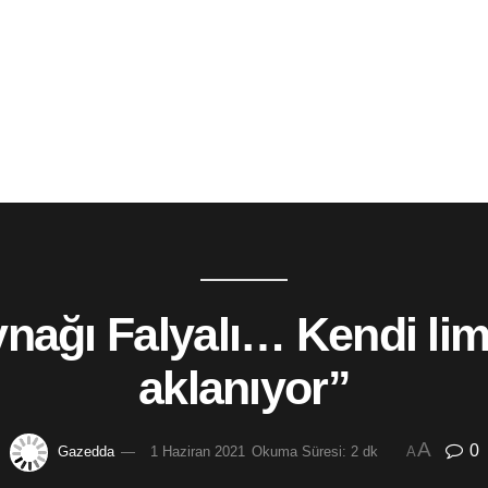
nağı Falyalı… Kendi li
aklanıyor”
A
0
Gazedda
1 Haziran 2021
Okuma Süresi: 2 dk
A