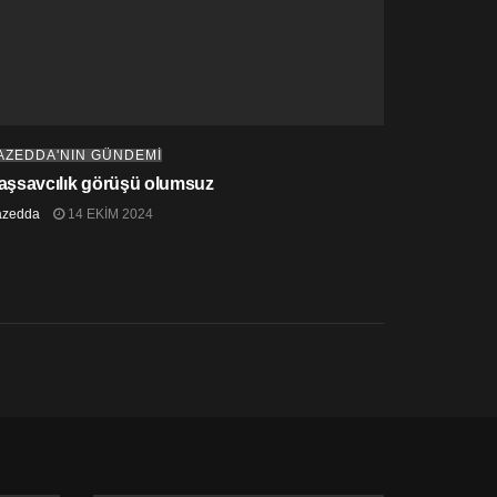
AZEDDA'NIN GÜNDEMİ
aşsavcılık görüşü olumsuz
azedda
14 EKIM 2024