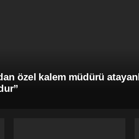
an özel kalem müdürü atayanla
dur”