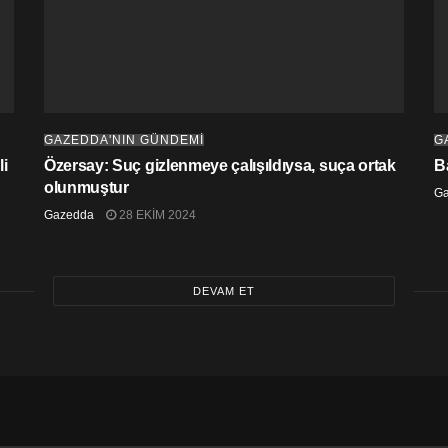
GAZEDDA'NIN GÜNDEMİ
G
i
Özersay: Suç gizlenmeye çalışıldıysa, suça ortak
B
olunmuştur
G
Gazedda
28 EKIM 2024
DEVAM ET