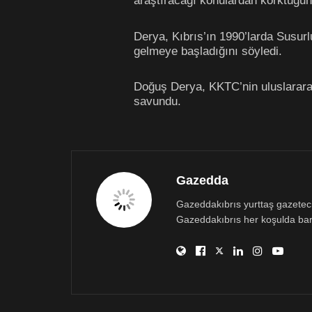
araştıracağı konulardan korktuğunu
Derya, Kıbrıs’ın 1990’larda Susurl
gelmeye başladığını söyledi.
Doğuş Derya, KKTC’nin uluslarara
savundu.
Gazedda
Gazeddakıbrıs yurttaş gazetecili
Gazeddakıbrıs her koşulda bar