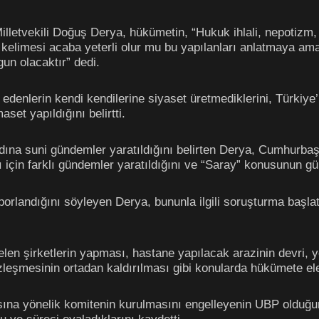
lletvekili Doğuş Derya, hükümetin, “Hukuk ihlali, nepotizm, 
i kelimesi acaba yeterli olur mu bu yapılanları anlatmaya 
un olacaktır” dedi.
enlerin kendi kendilerine siyaset üretmediklerini, Türkiye’nin
set yapıldığını belirtti.
na suni gündemler yaratıldığını belirten Derya, Cumhurbaşk
için farklı gündemler yaratıldığını ve “Saray” konusunun günd
orlandığını söyleyen Derya, bununla ilgili soruşturma başl
elen şirketlerin yapması, hastane yapılacak arazinin devri, y
özleşmesinin ortadan kaldırılması gibi konularda hükümete ele
masına yönelik komitenin kurulmasını engelleyenin UBP olduğu