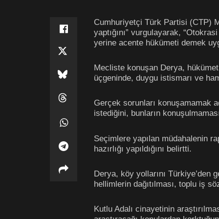
Cumhuriyetçi Türk Partisi (CTP) Mi
yaptığını” vurgulayarak, “Otokras
yerine acente hükümeti demek uyg
Mecliste konuşan Derya, hükümet ed
üçgeninde, duygu istismarı ve hama
Gerçek sorunları konuşamamak adı
istediğini, bunların konuşulmaması 
Seçimlere yapılan müdahalenin rap
hazırlığı yapıldığını belirtti.
Derya, köy yollarını Türkiye’den g
hellimlerin dağıtılması, toplu iş s
Kutlu Adalı cinayetinin araştırıl