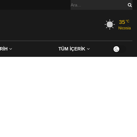
35
°C
Nicosia
RİH
TÜM İÇERİK