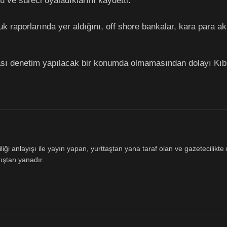
 ve süreci oyaladıklarını kaydetti.
uk raporlarında yer aldığını, off shore bankalar, kara para a
sı denetim yapılacak bir konumda olmamasından dolayı Kıbr
ği anlayışı ile yayın yapan, yurttaştan yana taraf olan ve gazetecilikte m
ıştan yanadır.