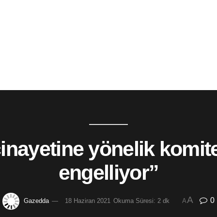
inayetine yönelik komit
engelliyor”
A
0
Gazedda
18 Haziran 2021
Okuma Süresi: 2 dk
A