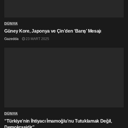
Merkezi ABD’nin California eyaletinin San Francisco
şehrinde olan şirketin dünya genelinde 4 bin 900
çalışanı bulunuyor.
DÜNYA
Güney Kore, Japonya ve Çin’den ‘Barış’ Mesajı
Gazedda
23 MART 2025
DÜNYA
“Türkiye’nin İhtiyacı İmamoğlu’nu Tutuklamak Değil,
Demokrasidir”