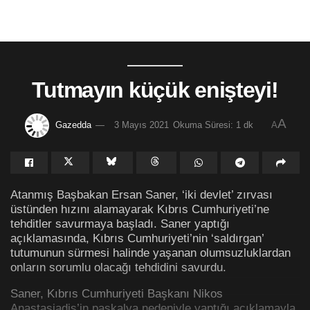
Tutmayın küçük enişteyi!
A
Gazedda
3 Mayıs 2021
Okuma Süresi: 1 dk
A
Atanmış Başbakan Ersan Saner, ‘iki devlet’ zırvası
üstünden hızını alamayarak Kıbrıs Cumhuriyeti’ne
tehditler savurmaya başladı. Saner yaptığı
açıklamasında, Kıbrıs Cumhuriyeti’nin ‘saldırgan’
tutumunun sürmesi halinde yaşanan olumsuzluklardan
onların sorumlu olacağı tehdidini savurdu.
Saner, Kıbrıs Cumhuriyeti Başkanı Nikos
Anastasiadis’in paskalya nedeniyle yaptığı açıklamayla