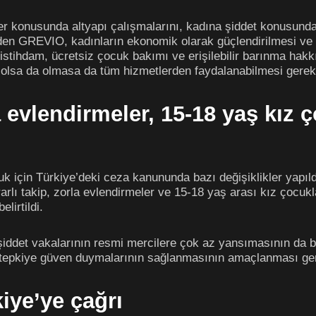
r konusunda altyapı çalışmalarını, kadına şiddet konusunda v
den GREVIO, kadınların ekonomik olarak güçlendirilmesi ve 
 istihdam, ücretsiz çocuk bakımı ve erişilebilir barınma hakkı
lsa da olmasa da tüm hizmetlerden faydalanabilmesi gerektiğ
la evlendirmeler, 15-18 yaş kız 
k için Türkiye’deki ceza kanununda bazı değişiklikler yapıl
Israrlı takip, zorla evlendirmeler ve 15-18 yaş arası kız çocuk
lirtildi.
 şiddet vakalarının resmi mercilere çok az yansımasının da 
 tepkiye güven duymalarının sağlanmasının amaçlanması gere
ye’ye çağrı