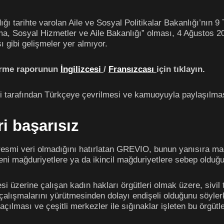
ı tarihte varolan Aile ve Sosyal Politikalar Bakanlığı’nın
şma, Sosyal Hizmetler ve Aile Bakanlığı” olması, 4 Ağustos 20
 gibi gelişmeler yer almıyor.
irme raporunun
İngilizcesi
/
Fransızcası
için tıklayın.
 tarafından Türkçeye çevrilmesi ve kamuoyuyla paylaşılmas
i başarısız
resmi veri olmadığını hatırlatan GREVIO, bunun yanısıra m
eni mağduriyetlere ya da ikincil mağduriyetlere sebep olduğu
 üzerine çalışan kadın hakları örgütleri olmak üzere, sivil
a çalışmalarını yürütmesinden dolayı endişeli olduğunu söylerke
çılması ve çeşitli merkezler ile sığınaklar işleten bu örgütle