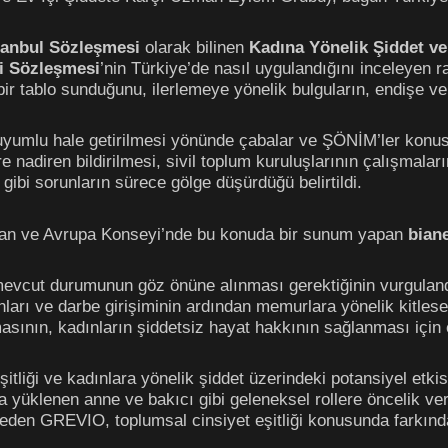
tanbul Sözleşmesi
olarak bilinen
Kadına Yönelik Şiddet ve
i Sözleşmesi
’nin Türkiye’de nasıl uygulandığını inceleyen
ir tablo sunduğunu, ilerlemeye yönelik bulguların, endişe ve
yumlu hale getirilmesi yönünde çabalar ve ŞÖNİM’ler konus
ere nadiren bildirilmesi, sivil toplum kuruluşlarının çalışmala
gibi sorunların sürece gölge düşürdüğü belirtildi.
an ve Avrupa Konseyi’nde bu konuda bir sunum yapan
bian
evcut durumunun göz önüne alınması gerektiğinin vurgulandı
arı ve darbe girişiminin ardından memurlara yönelik kitlese
sının, kadınların şiddetsiz hayat hakkının sağlanması için el
şitliği ve kadınlara yönelik şiddet üzerindeki potansiyel etki
yüklenen anne ve bakıcı gibi geleneksel rollere öncelik veri
den GREVIO, toplumsal cinsiyet eşitliği konusunda farkındalı