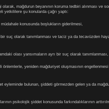
olarak, mağdurun beyanının koruma tedbiri alınması ve soru
eli yetkililere şu konularda çağrı yaptı:
 müdahale konusunda boşlukların giderilmesi,
a bir suç olarak tanımlanması ve taciz ya da tecavüzden hayat
ortamdaki olası yansımaların ayrı bir suç olarak tanımlanması,
ili önlemlerle, yeniden mağduriyet oluşmasının engellenmesi
det eyleminde bulunan, şiddeti görmezden gelen ya da mağdur
rının psikolojik şiddet konusunda farkındalıklarının arttırıl