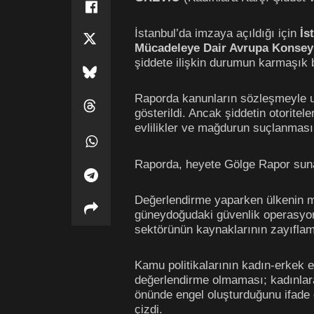
İstanbul’da imzaya açıldığı için
İs
Mücadeleye Dair Avrupa Konsey
şiddete ilişkin durumun karmaşık b
Raporda kanunların sözleşmeyle u
gösterildi. Ancak şiddetin otoritel
evlilikler ve mağdurun suçlanması 
Raporda, heyete Gölge Rapor sun
Değerlendirme yaparken ülkenin m
güneydoğudaki güvenlik operasyonl
sektörünün kaynaklarının zayıflama
Kamu politikalarının kadın-erkek e
değerlendirme olmaması; kadınlara 
önünde engel oluşturduğunu ifade e
çizdi.