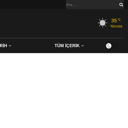
35
°C
Nicosia
RİH
TÜM İÇERİK