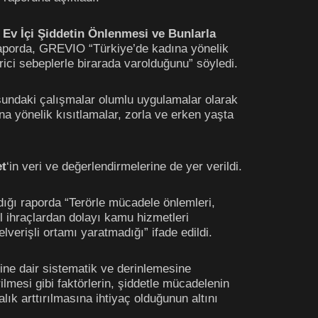
 Ev İçi Şiddetin Önlenmesi ve Bunlarla
 raporda, GREVIO “Türkiye’de kadına yönelik
rici sebeplerle birarada varolduğunu” söyledi.
undaki çalışmalar olumlu uygulamalar olarak
rına yönelik kısıtlamalar, zorla ve erken yaşta
et
‘in veri ve değerlendirmelerine de yer verildi.
ğı raporda “Terörle mücadele önlemleri,
l ihraçlardan dolayı kamu hizmetleri
verişli ortamı yaratmadığı” ifade edildi.
sine dair sistematik ve derinlemesine
lmesi gibi faktörlerin, şiddetle mücadelenin
k arttırılmasına ihtiyaç olduğunun altını