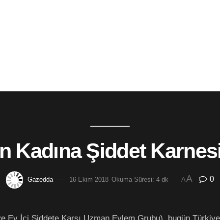
in Kadına Şiddet Karnes
A
0
Gazedda
16 Ekim 2018
Okuma Süresi: 4 dk
A
ve Ev İçi Şiddete Karşı Uzman Eylem Grubu), bugün Türkiye 