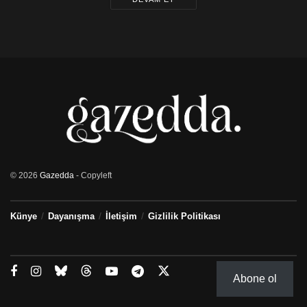
Karadayı gibi TV dizilerinde rol aldı.
Kaynak:
BBC Türkçe
Etiketler:
dava
gezi parkı
sanatçı
türkiye
yargılama
© 2026
Gazedda
- Copyleft
Künye
Dayanışma
İletişim
Gizlilik Politikası
Abone ol