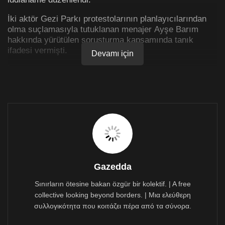
İki aktör Gezi Parkı protestolarının planlayıcılarından
olma suçlamasıyla tutuklanan menajer Ayşe Barım
hakkında yürütülen soruşturma kapsamında tanık
ifadesi vermişti.
Devamı için
İstanbul Cumhuriyet Başsavcılığınca hazırlanan
iddianamede, iki aktörün ifadelerinde Gezi Parkı
davasının sanıklarından sanatçı Memet Ali Alabora ile
irtibatlı olup olmadıklarına yönelik sorulara verdikleri
cevaplarının çelişkili olduğu iddia edildi.
Memet Ali Alabora, 2013 yılından beri yurt dışında
yaşıyor.
İddianameye göre iki isim de Alabora’yı sanat
Gazedda
camialarından tanıdıkları ve hiçbir şekilde irtibatlarının
bulunmadığını söyledi.
Sınırların ötesine bakan özgür bir kolektif. | A free
collective looking beyond borders. | Μια ελεύθερη
Savcılık ise Gezi Parkı protestolarının yapıldığı 2013
συλλογικότητα που κοιτάζει πέρα από τα σύνορα.
yılına HTS-baz sinyal bilgisi raporlarına göre Ergenç ile
Alabora arasında 12 kez arama-aranma-mesaj alma