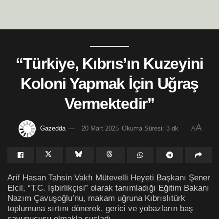
“Türkiye, Kıbrıs’ın Kuzeyini
Koloni Yapmak İçin Uğraş
Vermektedir”
A
Gazedda
20 Mart 2025
Okuma Süresi: 3 dk
A
Arif Hasan Tahsin Vakfı Mütevelli Heyeti Başkanı Şener
Elcil, “T.C. İşbirlikçisi” olarak tanımladığı Eğitim Bakanı
Nazım Çavuşoğlu’nu, makam uğruna Kıbrıslıtürk
toplumuna sırtını dönerek, gerici ve yobazların baş
savunucusu olmakla suçladı.