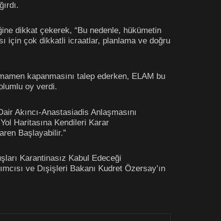
ırdı.
eğine dikkat çekerek, “Bu nedenle, hükümetin
 için çok dikkatli icraatlar, planlama ve doğru
 tamamen kapanmasını talep ederken, ELAM bu
olumlu oy verdi.
 Dair Akıncı-Anastasiadis Anlaşmasını
ol Haritasına Kendileri Karar
ren Başlayabilir.”
uşları Karantinasız Kabul Edeceği
ımcısı ve Dışişleri Bakanı Kudret Özersay’ın