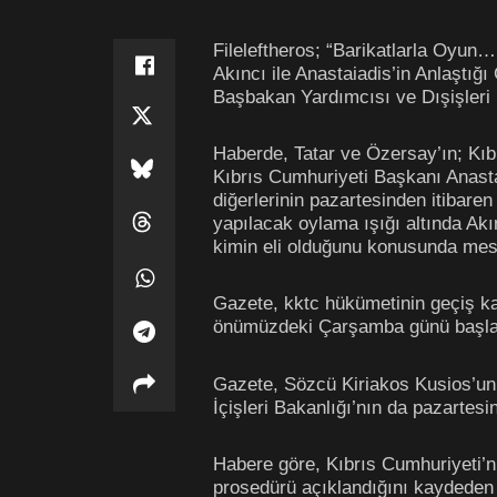
Fileleftheros; “Barikatlarla Oyu
Akıncı ile Anastaiadis’in Anlaştığı
Başbakan Yardımcısı ve Dışişleri
Haberde, Tatar ve Özersay’ın; Kıb
Kıbrıs Cumhuriyeti Başkanı Anasta
diğerlerinin pazartesinden itibaren
yapılacak oylama ışığı altında Akın
kimin eli olduğunu konusunda mesaj
Gazete, kktc hükümetinin geçiş ka
önümüzdeki Çarşamba günü başlay
Gazete, Sözcü Kiriakos Kusios’un 
İçişleri Bakanlığı’nın da pazartesin
Habere göre, Kıbrıs Cumhuriyeti’nin
prosedürü açıklandığını kaydeden 