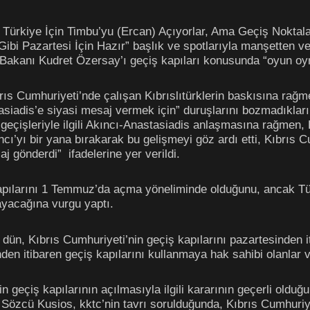
n… Türkiye İçin Timbu’yu (Ercan) Açıyorlar, Ama Geçiş Nokt
 Gibi Pazartesi İçin Hazır” başlık ve spotlarıyla manşetten v
 Bakanı Kudret Özersay’ı geçiş kapıları konusunda “oyun oy
rıs Cumhuriyeti’nde çalışan Kıbrıslıtürklerin baskısına ra
siadis’e siyasi mesaj vermek için” duruşlarını bozmadıkları
 geçişleriyle ilgili Akıncı-Anastasiadis anlaşmasına rağmen, K
cı’yı bir yana bırakarak bu gelişmeyi göz ardı etti, Kıbrıs C
 gönderdi” ifadelerine yer verildi.
pılarını 1 Temmuz’da açma yöneliminde olduğunu, ancak Türk
acağına vurgu yaptı.
dün, Kıbrıs Cumhuriyeti’nin geçiş kapılarını pazartesinden 
den itibaren geçiş kapılarını kullanmaya hak sahibi olanlar ve 
 geçiş kapılarının açılmasıyla ilgili kararının geçerli olduğ
Sözcü Kusios, kktc’nin tavrı sorulduğunda, Kıbrıs Cumhuriye