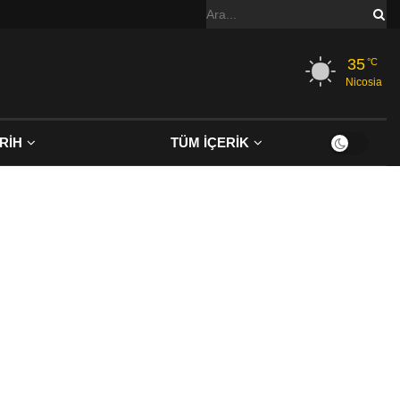
35
°C
Nicosia
RİH
TÜM İÇERİK