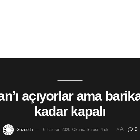
an’ı açıyorlar ama bari
kadar kapalı
A
0
Gazedda
6 Haziran 2020
Okuma Süresi: 4 dk
A