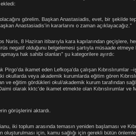
ekledi:
 olacağını görelim. Başkan Anastasiadis, evet, bir şekilde t
Başkan Anastasiadis’in kararlarını o zaman açıklayacağız.”
s Nuris, 8 Haziran itibarıyla kara kapılarından geçişlere, h
virüs negatif olduğunu belgelemesi şartıyla müsaade etmeye h
apmaya hak sahibi olanları” şu kategorilere ayırdı:
arak Pirgo’da ikamet eden Lefkoşa’da çalışan Kıbrıslırumlar –
ki okullarda veya akademik kurumlarda eğitim gören Kıbrıslıt
n ve eğitim gördükleri okul/akademik kurum tarafından sağl
imi olarak kktc’de ikamet etmekte olan Kıbrıslırumlar ve Ma
in görüşlerini aktardı.
ianu, iki toplum arasında temasın yeniden başlaması ve Kıb
 oluşturulması için, kamu sağlığı için gerekli bütün önlemle