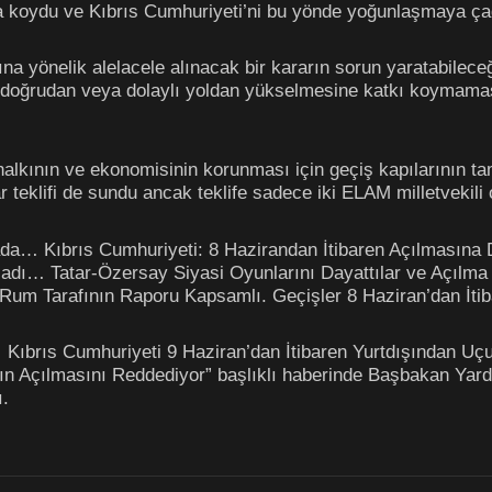
a koydu ve Kıbrıs Cumhuriyeti’ni bu yönde yoğunlaşmaya çağ
na yönelik alelacele alınacak bir kararın sorun yaratabilec
n doğrudan veya dolaylı yoldan yükselmesine katkı koymaması
halkının ve ekonomisinin korunması için geçiş kapılarının
r teklifi de sundu ancak teklife sadece iki ELAM milletvekili 
vada… Kıbrıs Cumhuriyeti: 8 Hazirandan İtibaren Açılmasına
dı… Tatar-Özersay Siyasi Oyunlarını Dayattılar ve Açılma Y
um Tarafının Raporu Kapsamlı. Geçişler 8 Haziran’dan İtiba
r… Kıbrıs Cumhuriyeti 9 Haziran’dan İtibaren Yurtdışından Uç
ın Açılmasını Reddediyor” başlıklı haberinde Başbakan Yard
ı.