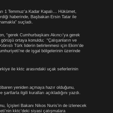
aları 1 Temmuz’a Kadar Kapalı… Hükümet,
erdiği haberinde, Başbakan Ersin Tatar ile
namakla” suçladı.
ğmen, “gerek Cumhurbaşkanı Akıncı’ya gerek
 görüşü ortaya konuldu; “Çalışanların ve
ıbrıslı Türk liderin belirlenmesi için Ekim’de
umhuriyeti’ne de işgal bölgelerinin üzerinde
iye ile kktc arasındaki uçak seferlerinin
itibaren yeniden açmaya hazır olduğunu,
şartlarla ilgili kuralları açıkladığını yazdı.
unu, İçişleri Bakanı Nikos Nuris’in de izlenecek
ti’nin kktc’deki siyasi çatışmalara