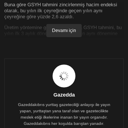
Buna göre GSYH tahmini zincirlenmiş hacim endeksi
olarak, bu yılın ilk çeyreğinde geçen yılın aynı
çeyreğine göre yüzde 2,6 azaldı.
Üretim yöntemine göre cari fiyatlarla GSYH tahmini, bu
Devamı için
yılın ilk 3 aylık döneminde geçen yılın aynı dönemine
kıyasla yüzde 16 artarak 914 milyar 699 milyon lira
olarak gerçekleşti.
GSYH’yi oluşturan faaliyetler incelendiğinde bu yılın ilk
çeyreğinde, geçen yılın aynı dönemine kıyasla
zincirlenmiş hacim endeksi olarak tarım sektörünün
katma değeri yüzde 2,5 arttı, sanayi sektörünün yüzde
4,3, inşaat sektörünün de yüzde 10,9 azaldı.
Ticaret, ulaştırma, konaklama ve yiyecek hizmeti
Gazedda
faaliyetlerinin toplamından oluşan hizmetler sektörünün
katma değeri de yüzde 4 azalış gösterdi.
Gazeddakıbrıs yurttaş gazeteciliği anlayışı ile yayın
yapan, yurttaştan yana taraf olan ve gazetecilikte
meslek etiği ilkelerine inanan bir yayın organıdır.
Gazeddakıbrıs her koşulda barıştan yanadır.