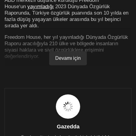
House‘un
yayımladığı
2023 Dünyada Özgürlük
Raporunda, Türkiye özgürlük puanında son 10 yılda en
fazla düşüş yaşayan ülkeler arasında bu yıl beşinci
sırada yer aldı.
Freedom House, her yıl yayınladığı Dünyada Özgürlük
Raporu aracılığıyla 210 ülke ve bölgede insanların
siyasi haklara ve sivil özgürlüklere erişimini
değerlendiriyor.
Devamı için
Siyasal katılım, seçim süreçleri, ifade özgürlüğü,
örgütsel haklar ve hukukun üstünlüğü gibi çeşitli konu
başlıkları altında incelenen ülkeler sivil özgürlükler (60
puan) ve siyasi haklar (40 puan) alt başlıkları altında
toplam 100 puan üzerinden değerlendirilerek özgür,
kısmen özgür ve özgür olmayan kategorilerine ayrılıyor.
Kıbrıs’ın her iki yakası özgür ülkeler kategorisinde
yer alıyor
Gazedda
Raporun Kıbrıs’ın iki yakasını ayrı ayrı incelediği
bölümünde, Kıbrıs Cumhuriyeti 100 üstünden 92 puanla,