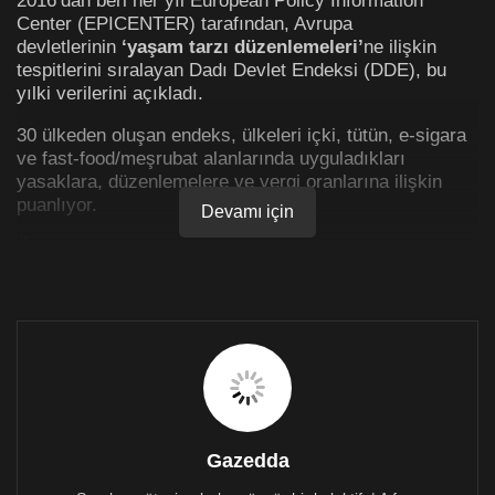
Center (EPICENTER) tarafından, Avrupa
devletlerinin
‘yaşam tarzı düzenlemeleri’
ne ilişkin
tespitlerini sıralayan Dadı Devlet Endeksi (DDE), bu
yılki verilerini açıkladı.
30 ülkeden oluşan endeks, ülkeleri içki, tütün, e-sigara
ve fast-food/meşrubat alanlarında uyguladıkları
yasaklara, düzenlemelere ve vergi oranlarına ilişkin
puanlıyor.
Devamı için
Özgürlük Araştırmaları Derneği
’nin katkısıyla, DDE
endeksine bu yıl Türkiye de eklendi. 2021 endeksinden
bu yana tablodaki en büyük değişim olan Türkiye,
endekse geldiği gibi birinciliğe yükseldi. Yani Türkiye
Avrupa’da tüketim için
‘en az özgür’
ülke olarak tespit
edildi.
Türkiye, yalnızca endeksin genel toplamında değil,
ayrıca dört temel kalemin üçünde birinciliği aldı.
Gazedda
100 üzerinden genel skoru 54,2 olan Türkiye’yi takip
eden en yakın rakibi, geçen seneki endeksin birincisi