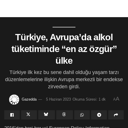
Türkiye, Avrupa’da alkol
tüketiminde “en az özgür”
ülke
Türkiye ilk kez bu sene dahil olduğu yaşam tarzı
düzenlemelerine ilişkin Avrupa merkezli bir endekse
zirveden girdi.
A
Gazedda
5 Haziran 2023
Okuma Süresi: 1 dk
A
2016’dan beri her yıl European Policy Information