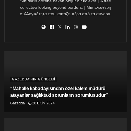
Sınırların ötesine bakan özgür bir kolektif. | A free
43,3’lük skorla Norveç oldu. İçkiler, e-sigara ve fast-
collective looking beyond borders. | Μια ελεύθερη
food/meşrubat oranları bakımından yine birinci olan
συλλογικότητα που κοιτάζει πέρα από τα σύνορα.
Türkiye, tütün politikaları bakımından üçüncü oldu.
GAZEDDA'NIN GÜNDEMİ
“Mahalle kabadayısından özel kalem müdürü
atayanlar sağlıktaki sorunların sorumlusudur”
Gazedda
28 EKIM 2024