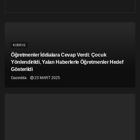
büroları üzerinden kaçırılıyor. Nereye? Londra ve
Girne’ye.. Şebekenin uluslar arası elebaşı Londra’da
yaşayan İngiliz Scoot William Masterton.. Masterton’un
sahibi olduğu bahis sitesi; Hindistan Çin, Japonya ve
Türkiye’de faaliyette.. Buradaki organizasyonun KKTC
ayağında Halil Falyalı ismini görüyoruz.. Peşinden
İstanbul Cumhuriyet Başsavcılığı Game Over adıyla
KIBRIS
çok büyük bir sanal bahis operasyonu yaptı.. Hatta bu
Öğretmenler İddialara Cevap Verdi: Çocuk
operasyonu layıkıyla yapabilmek için polis ciddi ciddi
Yönlendirildi, Yalan Haberlerle Öğretmenler Hedef
para kaptırdı bu çeteye.. Almanya Federal Cumhuriyet
Gösterildi
Gümrük Kriminal Dairesi’nin başlattığı ve Mannheim
savcılığının yürüttüğü soruşturmanın İstanbul ayağı..
Gazedda
23 MART 2025
Meğer şebeke yasal para transferi sorununu aşmak için
Türkiye’de bir site kurmuş. Bu siteye resimler satın
alıyor gibi gösterip paranın hareket etmesi sağlanmış..
Bu para nereye gitmiş peki?.. Almanya, İsveç ve
İngiltere’deki banka hesaplarında dolanarak First
Curacao İnternational Bank’a.. İzi sürülen paraya değen
eller arasında kimin ismi var dersiniz?.. Hüsnü Falyalı..
İngiltere’deki yapının KKTC ayağı olarak ismi
iddianamelerde geçen Halil Falyalı’nın kardeşi..”