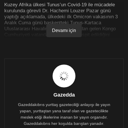
Kuzey Afrika ülkesi Tunus’un Covid-19 ile mücadele
kurulunda görevli Dr. Hachemi Louzer Pazar günü
yaptığı açıklamada, ülkedeki ilk Omicron vakasının 3
Aralık Cuma günü başkentteki Tunus-Kartaca
Uluslararası Havalimanına İstanbul’dan gelen Kongo
Devamı için
Cumhuriyeti vatandaşı bir erkekte tespit edildiğini
söyledi.
Louzer, Kongolu yolcunun Omicron varyantıyla enfekte
olmasının havalimanına geldikten sonra yapılan testin
laboratuvarda incelenmesi ile tespit edildiğini ifade etti.
Aralarında Kongolu yolcunun kardeşinin de olduğu
birçok yolcunun ise karantinaya alındığı bildirildi.
Pandeminin başlangıcından bu yana yaklaşık 25 bin
kişinin koronavirüs nedeniyle hayatını kaybettiği
Gazedda
Tunus’ta Omicron varyantının yayılması nedeniyle bazı
ülkelere seyahat kısıtlamaları uygulanıyor.
Gazeddakıbrıs yurttaş gazeteciliği anlayışı ile yayın
yapan, yurttaştan yana taraf olan ve gazetecilikte
Omicron varyantıyla ilgili 3 Aralık Cuma günü Twitter
meslek etiği ilkelerine inanan bir yayın organıdır.
üzerinden açıklama yapan TC Sağlık Bakanı Fahrettin
Gazeddakıbrıs her koşulda barıştan yanadır.
Koca ise Omicron varyantına Türkiye’de