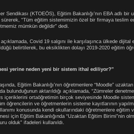
er Sendikası (KTOEÖS), Eğitim Bakanlığı’nın EBA adlı bir 
 sürerek, “Tüm eğitim sistemimizin özel bir firmaya teslim e
etmemiz mümkün değildir” dedi.
açıklamada, Covid 19 salgını ile karşılaşınca ülkede dijital
düğü belirtilerek, bu eksiklikten dolayı 2019-2020 eğitim öğre
si yerine neden yeni bir sistem ithal ediliyor?”
başında, Eğitim Bakanlığı’nın öğretmenlere “Moodle” uzaktan
ında bulunduğunun aktarıldığı açıklamada, “Zümreler denetmen
 içeriklerini ortaöğretimin birçok seviyesinde Moodle sistemi
tüm öğrencilerin ve öğretmenlerin sisteme kayıtlarının yapılma
lanımı konusunda kendi okullarındaki öğretmenlere eğitim ver
lmesi için Eğitim Bakanlığında “Uzaktan Eğitim Birimi”nin olm
 olduk” ifadeleri kullanıldı.