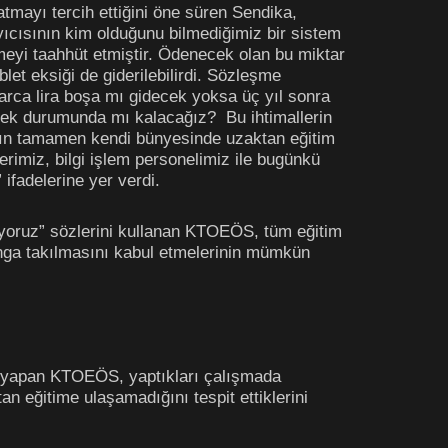
atmayı tercih ettiğini öne süren Sendika,
yıcısının kim olduğunu bilmediğimiz bir sistem
meyi taahhüt etmiştir. Ödenecek olan bu miktar
let eksiği de giderilebilirdi. Sözleşme
arca lira boşa mı gidecek yoksa üç yıl sonra
ek durumunda mı kalacağız? Bu ihtimallerin
nın tamamen kendi bünyesinde uzaktan eğitim
rimiz, bilgi işlem personelimiz ile bugünkü
 ifadelerine yer verdi.
emiyoruz” sözlerini kullanan KTOEÖS, tüm eğitim
ranga takılmasını kabul etmelerinin mümkün
rgu yapan KTOEÖS, yaptıkları çalışmada
an eğitime ulaşamadığını tespit ettiklerini