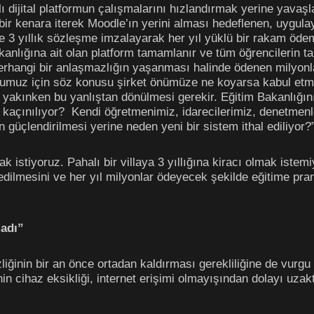
ı dijital platformun çalışmalarını hızlandırmak yerine yavaşl
bir kenara iterek Moodle’ın yerini alması hedeflenen, uygula
 3 yıllık sözleşme imzalayarak her yıl yüklü bir rakam öde
kanlığına ait olan platform tamamlanır ve tüm öğrencilerin tab
 herhangi bir anlaşmazlığın yaşanması halinde ödenen milyonl
muz için söz konusu şirket önümüze ne koyarsa kabul etm
 yakınken bu yanlıştan dönülmesi gerekir. Eğitim Bakanlığı
kaçınılıyor? Kendi öğretmenimiz, idarecilerimiz, denetmenle
 güçlendirilmesi yerine neden yeni bir sistem ithal ediliyor?”
k istiyoruz. Pahalı bir villaya 3 yıllığına kiracı olmak ist
 edilmesini ve her yıl milyonlar ödeyecek şekilde eğitime p
madı”
izliğinin bir an önce ortadan kaldırması gerekliliğine de vu
n cihaz eksikliği, internet erişimi olmayışından dolayı uzakt