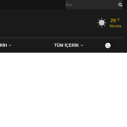
26
°C
Nicosia
RİH
TÜM İÇERİK