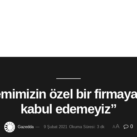
mimizin özel bir firmaya
kabul edemeyiz”
A
0
Gazedda
9 Şubat 2021
Okuma Süresi: 3 dk
A