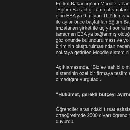
Eğitim Bakanlığı’nın Moodle tabanl
“Eğitim Bakanlığı tüm çalışmaları 
olan EBA’ya 9 milyon TL ödemiş ve
ile aylar önce başlatılan Eğitim Ba
imzalanan şirket ile üç yıl sonra
tamamen EBA’ya bağlanmış olduğu
göz önünde bulundurulması ve yol
biriminin oluşturulmasından neden 
noktaya getirilen Moodle sisteminin
Açıklamasında, “Biz ev sahibi olma
sisteminin özel bir firmaya teslim
olmadığını vurguladı.
“Hükümet, gerekli bütçeyi ayır
Öğrenciler arasındaki fırsat eşits
ortaöğretimde 2500 civarı öğrencini
duyurdu.