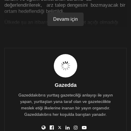
değerlendirilerek, arz talep dengesini bozmayacak bir
ortam hedeflendiği belirtildi.
Devamı için
Ülkede şu an itibarıyla herhangi bir et açığı olmadığı
ifade edilen açıklamada, Ülkede et açığının oluşması ve
fiyatlarda fahiş artışların meydana gelmesi durumunda,
Kurumun almış olduğu yetkiye dayanarak, halkın
yüksek fiyattan et tüketmesinin önüne geçmek için
gerekeni yapacağı kaydedildi.
Gazedda
Gazeddakıbrıs yurttaş gazeteciliği anlayışı ile yayın
yapan, yurttaştan yana taraf olan ve gazetecilikte
meslek etiği ilkelerine inanan bir yayın organıdır.
Gazeddakıbrıs her koşulda barıştan yanadır.