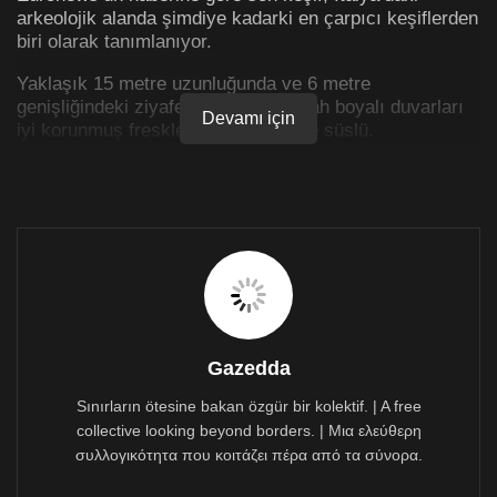
arkeolojik alanda şimdiye kadarki en çarpıcı keşiflerden
biri olarak tanımlanıyor.
Yaklaşık 15 metre uzunluğunda ve 6 metre
genişliğindeki ziyafet salonunun siyah boyalı duvarları
Devamı için
iyi korunmuş freskler ve mozaiklerle süslü.
Bir sahnede Truva prensi Paris, Spartalı prenses Helen
ile karşı karşıya tasvir edilirken bir diğerinde ise elinde
lir tutan Yunan tanrısı Apollon, Truvalı rahibe
Cassandra’yı cezbetmeye çalışıyor.
Kültür Bakanı Gennaro Sangiuliano, “Pompeii gerçekten
de bizi şaşırtmaktan asla vazgeçmeyen bir hazine
küpü, çünkü her kazdığımızda bir şeyler buluyoruz”
dedi.
Gazedda
Sınırların ötesine bakan özgür bir kolektif. | A free
collective looking beyond borders. | Μια ελεύθερη
συλλογικότητα που κοιτάζει πέρα από τα σύνορα.