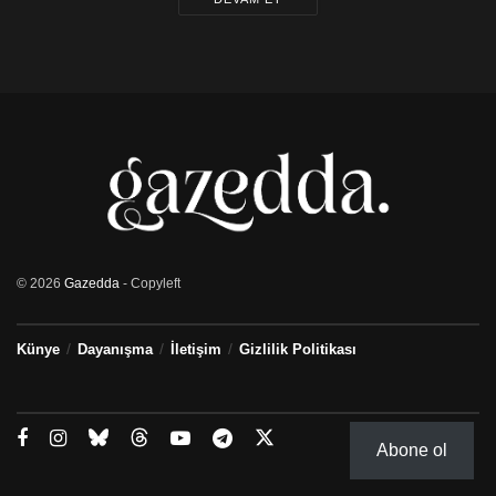
© 2026
Gazedda
- Copyleft
Künye
Dayanışma
İletişim
Gizlilik Politikası
Abone ol
Truvalı Helen’i Paris ile birlikte tasvir eden bir fresk Foto: Ministero della Cultura – Italia