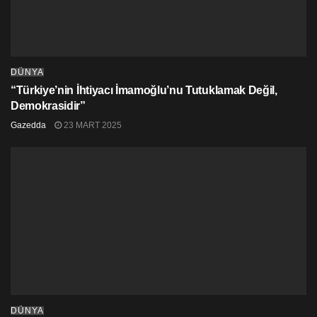
tanımlıyor.
Pompeii’nin arkeolojik parkının müdürü Gabriel
Zuchtriegel, “Birey ve kader arasındaki ilişkiye atıfta
bulunuyorlar” diyor.
DÜNYA
“Türkiye’nin İhtiyacı İmamoğlu’nu Tutuklamak Değil,
Demokrasidir”
Gazedda
23 MART 2025
DÜNYA