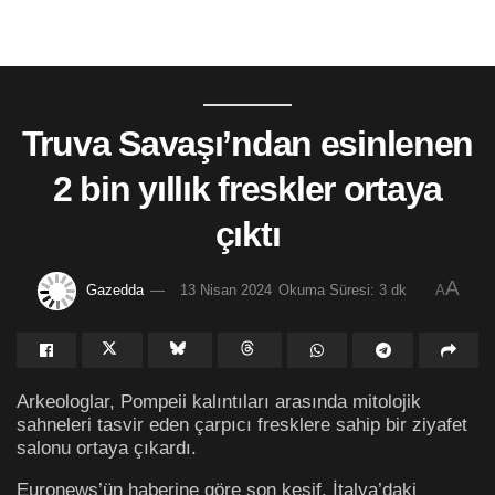
Truva Savaşı’ndan esinlenen
2 bin yıllık freskler ortaya
çıktı
A
Gazedda
13 Nisan 2024
Okuma Süresi: 3 dk
A
Arkeologlar, Pompeii kalıntıları arasında mitolojik
sahneleri tasvir eden çarpıcı fresklere sahip bir ziyafet
salonu ortaya çıkardı.
Euronews’ün haberine göre son keşif, İtalya’daki