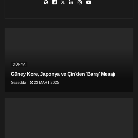
DÜNYA
Güney Kore, Japonya ve Çin’den ‘Barış’ Mesajı
Gazedda
23 MART 2025
Yakın zamanda kazılan ziyafet salonunun içinden geniş çekim Foto: Ministero della
Cultura – Italia
Uzmanlar, muhtemelen kandillerin isini gizlemek için
yapılmış duvarlarından dolayı bu adı alan “siyah odayı”,
keyifli anlarda eğlenmek için zarif bir ortam olarak