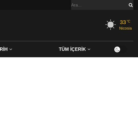
33
°C
Nicosia
RİH
TÜM İÇERİK