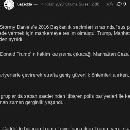
A
0
Gazedda
4 Nisan 2023
Okuma Süresi: 2 dk
A
tormy Daniels’e 2016 Başkanlık seçimleri sırasında “sus pa
ade vermek için mahkemeye teslim olmuştu. Trump, Manhatta
en ayrıldı.
 Donald Trump’ın hakim karşısına çıkacağı Manhattan Ceza
riyerlerle çevirerek etrafta geniş güvenlik önlemleri alırk
ruplar da sabah saatlerinden itibaren polis bariyerleri ile ke
zaman zaman gerginlik yaşandı.
i
5. Cadde’de bulunan Trump Tower’dan çıkan Trump, yerel saa