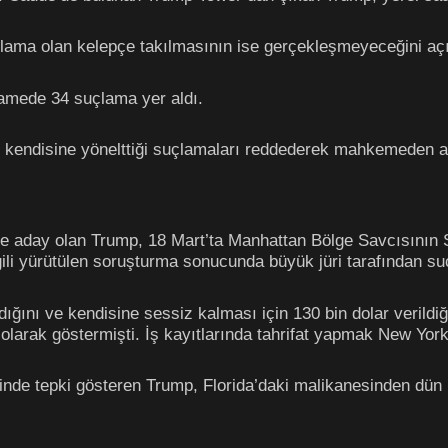
gulama olan kelepçe takılmasının ise gerçekleşmeyeceğini açı
amede 34 suçlama yer aldı.
 kendisine yönelttiği suçlamaları reddederek mahkemeden ay
e aday olan Trump, 18 Mart’ta Manhattan Bölge Savcısının 
gili yürütülen soruşturma sonucunda büyük jüri tarafından su
adığını ve kendisine sessiz kalması için 130 bin dolar veril
larak göstermişti. İş kayıtlarında tahrifat yapmak New York’
inde tepki gösteren Trump, Florida’daki malikanesinden dün 