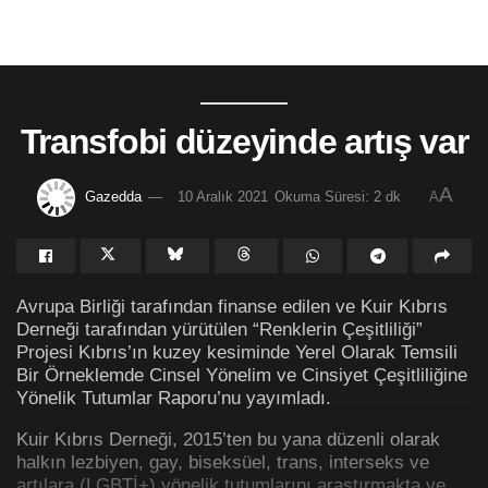
Transfobi düzeyinde artış var
A
Gazedda
10 Aralık 2021
Okuma Süresi: 2 dk
A
Avrupa Birliği tarafından finanse edilen ve Kuir Kıbrıs
Derneği tarafından yürütülen “Renklerin Çeşitliliği”
Projesi Kıbrıs’ın kuzey kesiminde Yerel Olarak Temsili
Bir Örneklemde Cinsel Yönelim ve Cinsiyet Çeşitliliğine
Yönelik Tutumlar Raporu’nu yayımladı.
Kuir Kıbrıs Derneği, 2015’ten bu yana düzenli olarak
halkın lezbiyen, gay, biseksüel, trans, interseks ve
artılara (LGBTİ+) yönelik tutumlarını araştırmakta ve