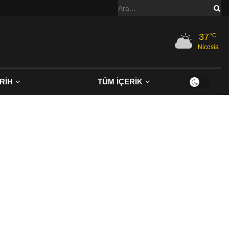
37
°C
Nicosia
RİH
TÜM İÇERİK