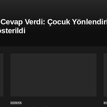
 Cevap Verdi: Çocuk Yönlendiril
terildi
DÜNYA
K