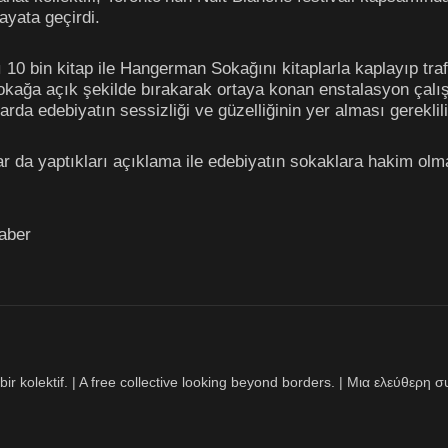
ayata geçirdi.
ı 10 bin kitap ile Hangerman Sokağını kitaplarla kaplayıp t
sokağa açık şekilde bırakarak ortaya konan enstalasyon çalış
rda edebiyatın sessizliği ve güzelliğinin yer alması gereklili
r da yaptıkları açıklama ile edebiyatın sokaklara hakim olması
aber
bir kolektif. | A free collective looking beyond borders. | Μια ελεύθερ