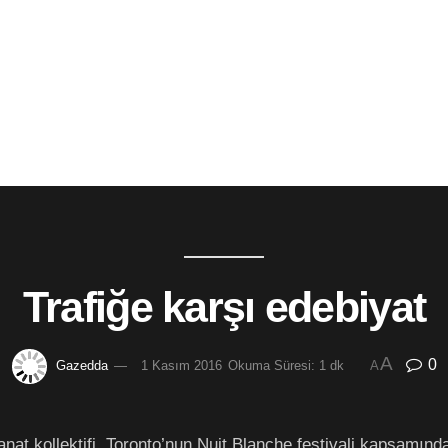
Trafiğe karşı edebiyat
A
0
Gazedda
1 Kasım 2016
Okuma Süresi: 1 dk
A
nat kollektifi, Toronto’nun Nuit Blanche festivali kapsamında 