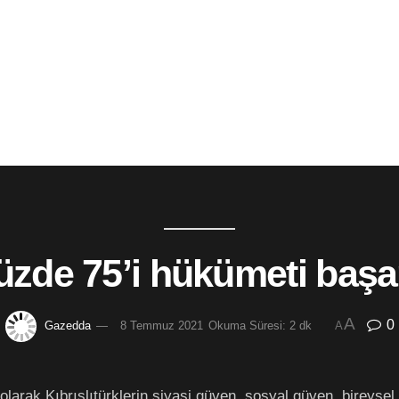
zde 75’i hükümeti başar
A
0
Gazedda
8 Temmuz 2021
Okuma Süresi: 2 dk
A
larak Kıbrıslıtürklerin siyasi güven, sosyal güven, bireysel