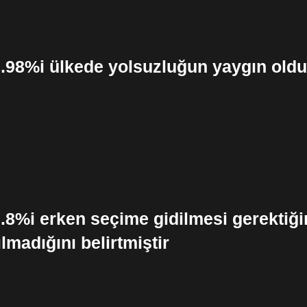
86.98%i ülkede yolsuzluğun yaygın ol
6.8%i erken seçime gidilmesi gerektiği
ılmadığını belirtmiştir