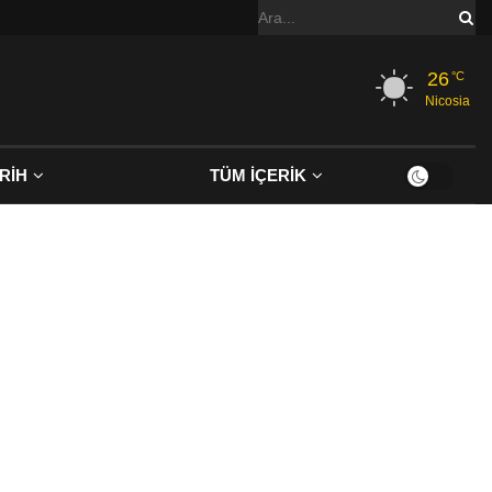
26
°C
Nicosia
RİH
TÜM İÇERİK