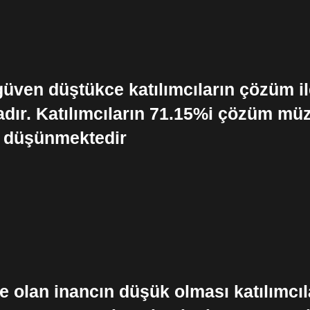
güven düştükce katılımcıların çözüm il
adır. Katılımcıların 71.15%i çözüm mü
i düşünmektedir
olan inancın düşük olması katılımcıları