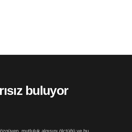
ısız buluyor
 özgüven, mutluluk algısını ölçtüğü ve bu