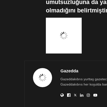
umutsuzluğuna da yans
olmadığını belirtmişt
Gazedda
Gazeddakıbrıs yurttaş gazetecili
Gazeddakıbrıs her koşulda bar