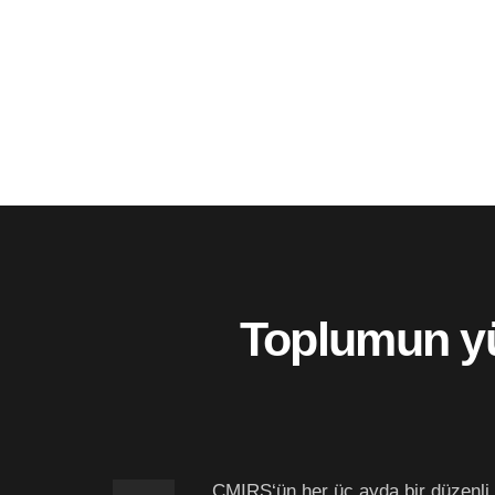
Toplumun yü
CMIRS‘ün her üç ayda bir düzenli o