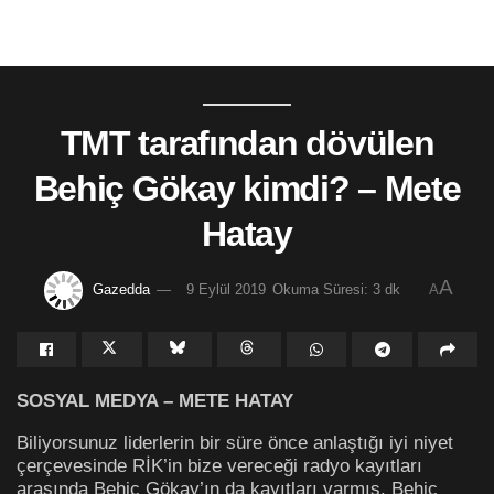
TMT tarafından dövülen
Behiç Gökay kimdi? – Mete
Hatay
A
Gazedda
9 Eylül 2019
Okuma Süresi: 3 dk
A
SOSYAL MEDYA – METE HATAY
Biliyorsunuz liderlerin bir süre önce anlaştığı iyi niyet
çerçevesinde RİK’in bize vereceği radyo kayıtları
arasında Behiç Gökay’ın da kayıtları varmış. Behiç