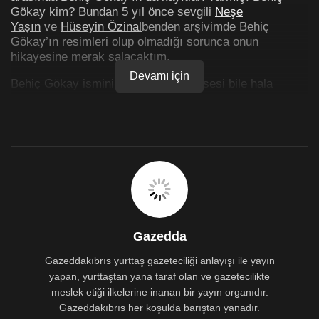
Gökay kim? Bundan 5 yıl önce sevgili
Neşe
Yaşın
ve
Hüseyin Özinal
benden arşivimde Behiç
Gökay’ın resimleri olup olmadığı sorunca onun
hikayesine merak salacaktım.
Devamı için
Behiç Gökay ismini biliordum, hatta sesi bile hala
kulaklarımda. Behiç Gökay 1963 yılındaki olaylardan
sonra TMT’den yediği dayak sonrası Rum tarafına
sığınmış, eşcinsel bir şarkıcıydı. Hayatını daha çok
Zeki Müren şarkıları söyleyerek kazanırdı. TMT
tarafından dövülmesinin sebebi, bazı kaynaklara göre
silah almayı reddetmesinden, bazı kaynaklara göre
Rum erkek arkadaşı olmasından dolayıydı. Birçok
eşcinsel sanatçı TMT ve o dönemdeki liderliğin emrine
girmiş ve mücahit moral geceleri yapıyordu. Dönemin
şarkılar eğlendirici olmanın yanında birçok kahramanlık
Gazedda
hikayeleri de içeriyordu.
Gazeddakıbrıs yurttaş gazeteciliği anlayışı ile yayın
Bunlardan bir tanesi rahmetlik Amet Becerikli’nin, “Rauf
yapan, yurttaştan yana taraf olan ve gazetecilikte
Denktaş, Doktor Küçük, Osman Örek, üç arkadaş,
meslek etiği ilkelerine inanan bir yayın organıdır.
gardaş gardaş…” diye giden bir şarkısı çok meşhurdu.
Gazeddakıbrıs her koşulda barıştan yanadır.