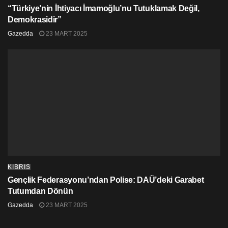
Foto Kaynak: Sevgül Uludağ
“Türkiye’nin İhtiyacı İmamoğlu’nu Tutuklamak Değil,
Demokrasidir”
http://www.yeniduzen.com/dovulen-bir-sarkici-genc-behic-
Gazedda
23 MART 2025
gokay-14440yy.htm?
fbclid=IwAR3_GzHwzcV2L1mk6uj5VVZvI-
lnwzHyBWYFrl42TcNIEKOEg6UmrOUJRSE
KIBRIS
Gençlik Federasyonu’ndan Polise: DAÜ’deki Garabet
Tutumdan Dönün
Gazedda
23 MART 2025