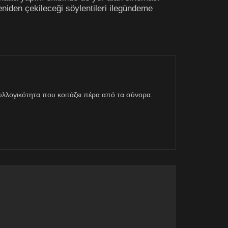
niden çekileceği söylentileri ilegündeme
η συλλογικότητα που κοιτάζει πέρα από τα σύνορα.