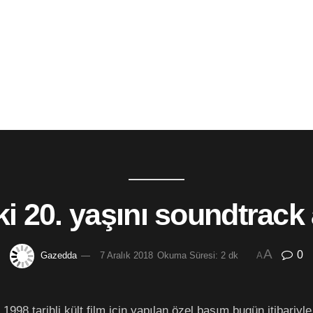
 20. yaşını soundtrack
A
0
Gazedda
7 Aralık 2018
Okuma Süresi: 2 dk
A
998 tarihli kült film için yapılan özel basım bugün itibariyle