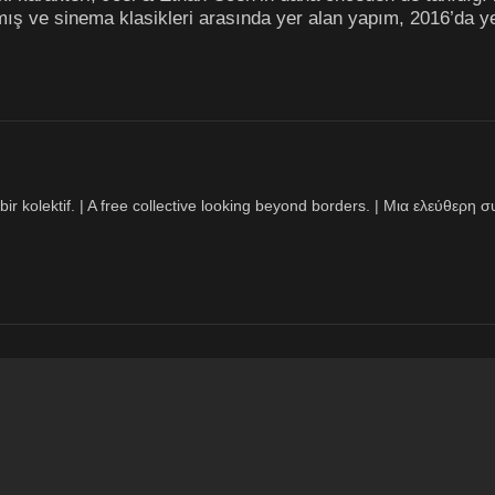
mış ve sinema klasikleri arasında yer alan yapım, 2016’da ye
bir kolektif. | A free collective looking beyond borders. | Μια ελεύθερ