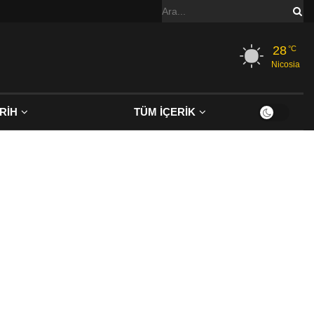
28
°C
Nicosia
RİH
TÜM İÇERİK