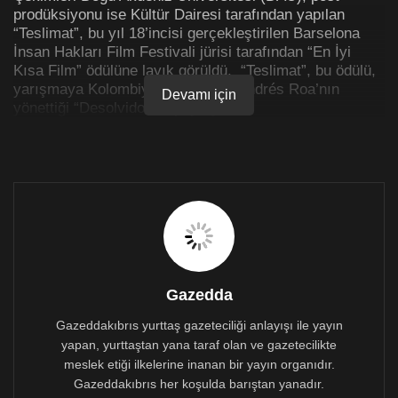
prodüksiyonu ise Kültür Dairesi tarafından yapılan
“Teslimat”, bu yıl 18’incisi gerçekleştirilen Barselona
İnsan Hakları Film Festivali jürisi tarafından “En İyi
Kısa Film” ödülüne layık görüldü. “Teslimat”, bu ödülü,
yarışmaya Kolombiya’dan katılan Andrés Roa’nın
Devamı için
yönettiği “Desolvido” ile paylaştı.
Festivalin kazananları dün FCDHBCN direktörü Toni
Navarro tarafından, sosyal medya üzerinden paylaşıldı.
Festival jürisi ödülle ilgili olarak “Teslimat” ekibine
gönderdiği notta, “Sadece teknik kalitesiyle değil, insani
yönüyle de fark yaratan Teslimat’ın bundan sonraki
festival yolculuğuna da başarılar ve ödüllerle devam
etmesini temenni ediyoruz” ifadelerine yer verdi.
Gazedda
Gösterildiği festival sayısı 50’ye yükseldi
Gazeddakıbrıs yurttaş gazeteciliği anlayışı ile yayın
Aralık ayı boyunca İspanya ve ABD’de 3 uluslararası
yapan, yurttaştan yana taraf olan ve gazetecilikte
festivalin daha resmi seçkisine girmeyi başaran
meslek etiği ilkelerine inanan bir yayın organıdır.
“Teslimat”ın, dünya prömiyerini gerçekleştirdiği 22
Gazeddakıbrıs her koşulda barıştan yanadır.
Kasım 2020’den buyana seçildiği uluslararası festival