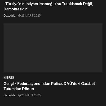
düzenlendi.
“Türkiye’nin İhtiyacı İmamoğlu’nu Tutuklamak Değil,
Demokrasidir”
Dünya genelinde insan hakları konusunda yapılan en
Gazedda
23 MART 2025
önemli 10 film festivalinden biri olarak gösterilen ve
İspanya’nın en uzun süredir devam eden insan hakları
konulu film festivali olan “Festival De Cine Y Derechos
Humanos De Barcelona”, bu yıl resmi seçkisinde çeşitli
kategorilerde 90 filme yer verdi.
KIBRIS
Gençlik Federasyonu’ndan Polise: DAÜ’deki Garabet
Tutumdan Dönün
Gazedda
23 MART 2025