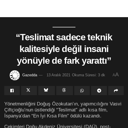
“Teslimat sadece teknik
kalitesiyle değil insani
yönüyle de fark yarattı”
A
Gazedda
13 Aralık 2021
Okuma Süresi: 3 dk
A
Yönetmenliğini Doğuş Özokutan’ın, yapımcılığını Vasvi
Çiftçioğlu’nun üstlendiği “Teslimat” adlı kısa film,
İspanya’dan “En İyi Kısa Film” ödülü kazandı.
Çekimleri Doğu Akdeniz Üniversitesi (DAÜ), post-