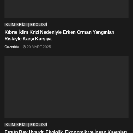
İKLİM KRİZİ | EKOLOJİ
Kıbrıs İklim Krizi Nedeniyle Erken Orman Yangınları
Riskiyle Karşı Karşıya
Gazedda
20 MART 2025
İKLİM KRİZİ | EKOLOJİ
Ergün Bey Uyardı: Ekolojik, Ekonomik ve İnsan Kayıpları