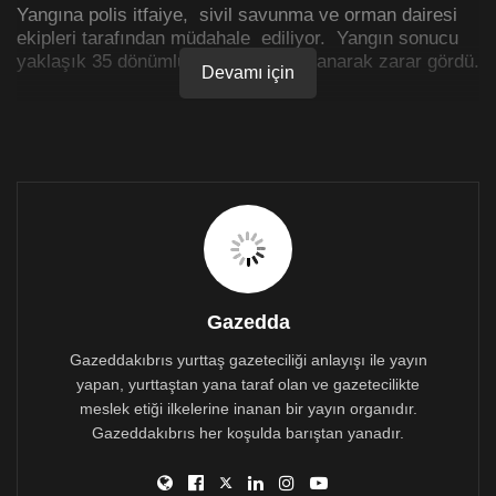
Yangına polis itfaiye, sivil savunma ve orman dairesi
ekipleri tarafından müdahale ediliyor. Yangın sonucu
yaklaşık 35 dönümlük makilik alan yanarak zarar gördü.
Devamı için
Gazedda
Gazeddakıbrıs yurttaş gazeteciliği anlayışı ile yayın
yapan, yurttaştan yana taraf olan ve gazetecilikte
meslek etiği ilkelerine inanan bir yayın organıdır.
Gazeddakıbrıs her koşulda barıştan yanadır.