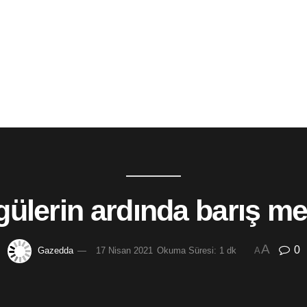
gülerin ardında barış me
A
0
Gazedda
17 Nisan 2021
Okuma Süresi: 1 dk
A