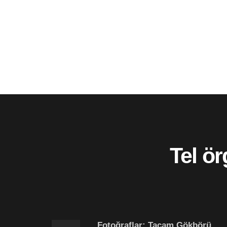
Tel ör
Fotoğraflar: Taçam Gökbörü