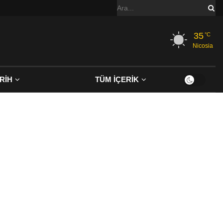
35
°C
Nicosia
RİH
TÜM İÇERİK