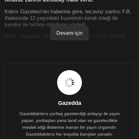
Kıbrıs Gazetesi’nin haberine göre, tecavüz zanlısı F.B.
ifadesinde 12 yaşındaki kuzeninin kendi isteği ile
kendisi ile birlikte olduğunu söyledi.
Devamı için
Eylül – Ağustos 2019 ayları içerisinde 12 kez birlikte
olduklarını belirten tecavüz zanlısı F.B.’nin evinde
yapılan aramada yatak odasında dolap içerisinde birçok
patlayıcı madde bulundu.
Dolap içerisinde 80 adet 9 mm’lik mermi, 35 adet 7.62
mm’lik izli mermi, 20 adet 7.65 mm’lik canlı mermi, 8
adet 9 mm’lik kurusıkı, 4 adet kalibrelik canlı, mermi ve
5 adet 7.62 x 51 ebatlarında mermi tespit edildi.
Gazedda
Gazeddakıbrıs yurttaş gazeteciliği anlayışı ile yayın
yapan, yurttaştan yana taraf olan ve gazetecilikte
meslek etiği ilkelerine inanan bir yayın organıdır.
Gazeddakıbrıs her koşulda barıştan yanadır.