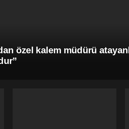
an özel kalem müdürü atayanla
dur”