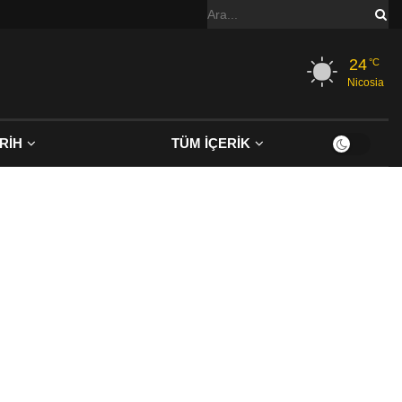
24
°C
Nicosia
RİH
TÜM İÇERİK