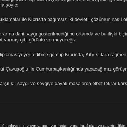
ma şöyle:
klamalar ile Kıbrıs’ta bağımsız iki devletli çözümün nasıl o
rına dahi saygı gösterilmediği bu ortamda ve bu ilişki biçi
t varmış gibi görüntü vermeyeceğiz.
diplomasiyi yerin dibine gömüp Kıbrıs’ta, Kıbrıslılara rağmen
üt Çavuşoğlu ile Cumhurbaşkanlığı’nda yapacağımız görüşm
rşılıklı saygı ve sevgiye dayalı masalarda elbet tekrar karşı
ği anlayışı ile yayın yapan, yurttaştan yana taraf olan ve gazetecilikte m