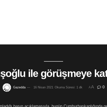
şoğlu ile görüşmeye ka
A
0
Gazedda
16 Nisan 2021
Okuma Süresi: 1 dk
A
mladığı basın açıklamasıyla, bugün Cumhurbaşkanlığında ge