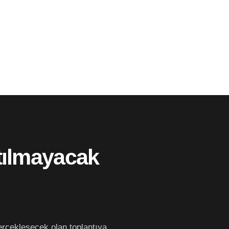
tılmayacak
rçekleşecek olan toplantıya