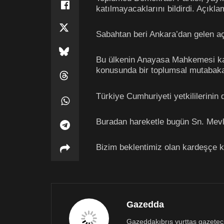
katılmayacaklarını bildirdi. Açıkla
Sabahtan beri Ankara’dan gelen açı
Bu ülkenin Anayasa Mahkemesi kara
konusunda bir toplumsal mutabaka
Türkiye Cumhuriyeti yetkililerinin 
Buradan hareketle bugün Sn. Mevl
Bizim beklentimiz olan kardeşçe ka
Gazedda
Gazeddakıbrıs yurttaş gazetecili