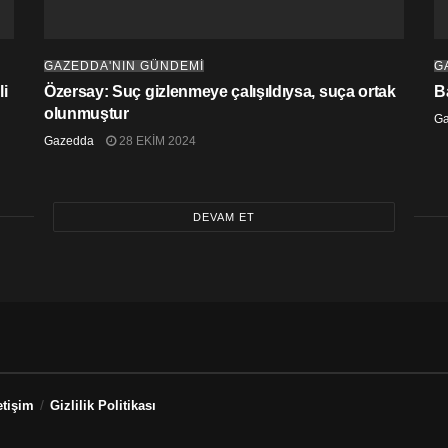
GAZEDDA'NIN GÜNDEMİ
G
i
Özersay: Suç gizlenmeye çalışıldıysa, suça ortak
B
olunmuştur
G
Gazedda
28 EKIM 2024
DEVAM ET
etişim
Gizlilik Politikası