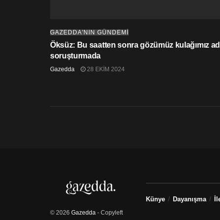
GAZEDDA'NIN GÜNDEMİ
Öksüz: Bu saatten sonra gözümüz kulağımız adl
soruşturmada
Gazedda
28 EKIM 2024
Künye
Dayanışma
İl
© 2026
Gazedda
- Copyleft