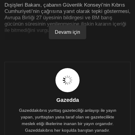
Dışişleri Bakanı, çabanın Güvenlik Konseyi’nin Kıbrıs
Cumhuriyeti’nin çağrısına yanıt olarak tepki göstermesi,
Avrupa Birliği 27 üyesinin bildirgesi ve BM barış
gücünün süresinin yenilenmesine ilişkin kararın içeriği
ile bitmediğini vurguladı.
Devamı için
Hristodoulidis, Türkiye’nin temel amacının Kıbrıs
sorununun çözümünün temelini değiştirmek olduğunu
kaydetti.
Lefkoşa’nın Türk taahhütlerini devirmek ve engellemek
için ve aynı zamanda üzerinde anlaşmaya varılan
çerçeve temelinde önemli müzakerelerin yeniden
başlaması için koşullar yaratmak için elinden gelen her
yolu kullandığını ifade etti.
Gazedda
Dışişleri Bakanı Yeroskipou kahramanları Christou
Konstantinidis, Giannaki Talioti, Antoni Antoniou ve
Gazeddakıbrıs yurttaş gazeteciliği anlayışı ile yayın
Michalis Kyprianou’nun anma töreninde konuştu.
yapan, yurttaştan yana taraf olan ve gazetecilikte
meslek etiği ilkelerine inanan bir yayın organıdır.
Gazeddakıbrıs her koşulda barıştan yanadır.