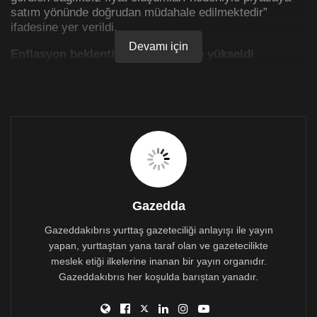
satım yönünde doğrudan müdahale edilmektedir”
ifadesine yer verildi.
Devamı için
Enflasyon beklentisi yüzde 23,85’e yükseldi
Dolar/TL kuru, bugün Merkez Bankası’nın piyasa
katılımcılarının beklentilerini derlediği anketinde
enflasyon beklentilerindeki yükselişin sürdüğünün
görülmesi üzerine tırmanışa geçti. TCMB anketinde yıl
sonuna ilişkin enflasyon beklentisi yüzde 19,31’den
yüzde 23,85’e yükseldi.
Bunun üzerine dolar gün içinde 13.95 TL’ye ulaşmasının
ardından yapılan müdahalede sonrası dolar kısa
Gazedda
süreliğine 13,75 TL seviyesine gerilese de ardından
yine yükselişe geçti ve saat 15.10 itibariyle 13,93 TL
Gazeddakıbrıs yurttaş gazeteciliği anlayışı ile yayın
seviyesinin üzerine çıktı.
yapan, yurttaştan yana taraf olan ve gazetecilikte
meslek etiği ilkelerine inanan bir yayın organıdır.
TCMB 1 Aralık’ta dolar/TL kurunun 13.95’i görmesi
Gazeddakıbrıs her koşulda barıştan yanadır.
üzerine kurlara 2014 yılından beri ilk kez doğrudan
müdahalede bulunmuştu. Daha sonra 3 Aralık’ta bir
doğrudan müdahale daha gelmişti. Ancak enflasyondaki