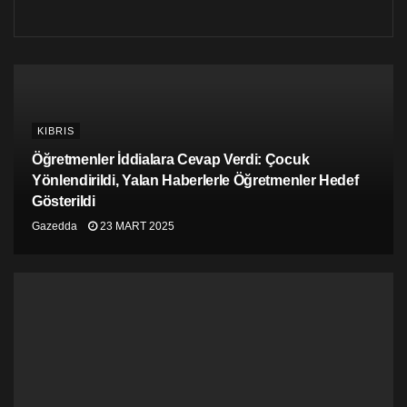
yükseliş trendi ve gevşek para politikasının devam
edeceği beklentisiyle kurlardaki yükseliş devam ediyor.
KIBRIS
Öğretmenler İddialara Cevap Verdi: Çocuk
Yönlendirildi, Yalan Haberlerle Öğretmenler Hedef
Gösterildi
Gazedda
23 MART 2025