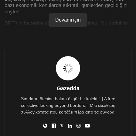
bazı ekonomik konularda sıkıntılı günlerden geçildiğini
söyledi.
Devamı için
BRT’nin haberine göre Büyükelçi Kanbay, “bu zorluklar
karşısında benim bir kardeşiniz olarak temennim bu zor
dönemde yapılacak işleri veya alınacak tedbirleri küçük
hesapların rövanşları olarak veya siyasi oyunların
malzemeleri olarak kullanmamamız. Birbirimize zarar
verecek yanlış veya yanlış fikirler yaratacak kelimelerle
bu konuları aramızda tartışmamamız. Ekonomik
sıkıntıların aşılmasına ilişkin el ele vereceğimiz
çalışmalarla birlik beraberlik ruhunun yaşanması
gerekiyor” dedi.
Gazedda
Partiler, liderler ve milletvekili hesaplarıyla değil, halkın
bütün olarak el ele vermesi gerektiğine işaret eden
Sınırların ötesine bakan özgür bir kolektif. | A free
Büyükelçi Kanbay şöyle konuştu:
collective looking beyond borders. | Μια ελεύθερη
συλλογικότητα που κοιτάζει πέρα από τα σύνορα.
“Özel sektörün, kamuyu yöneten bürokratların özellikle
fazla mesaiyi yapmayız diye naz yapan insanların biraz
daha akıllarını başlarına toplayıp bu zor dönemi hep
birlikte aşmamıza yardımcı olmalarını bekliyorum”