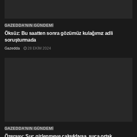
GAZEDDA'NIN GÜNDEMİ
Öksüz: Bu saatten sonra gözümüz kulağımız adli
soruşturmada
Gazedda
28 EKIM 2024
GAZEDDA'NIN GÜNDEMİ
Özersay: Suç gizlenmeye çalışıldıysa, suça ortak