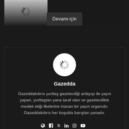
Devamı için
Organize suç örgütü lideri Sedat Peker’in yayınladığı
videolarla gündeme gelen, kendisini ”iş insanı olarak”
tanıtan, fakat Almanya’da yasaklı Osmanen Germania
(Almanyalı Osmanlılar) çetesinin yöneticilerinden olan
Taner Ay’ın, Ersin Tatar ile fotoğrafı ortaya çıktı.
Almanya’da 2018 yılında yasaklanan “Osmanen
Germania” çetesinin yöneticilerinden Taner Ay’ın
Instagram hesabında yer alan fotoğraflarda, Tatar’ın
Gazedda
yanı sıra Türkiye’deki birçok bakanla ve AKP’li isimle
de fotoğrafı bulunuyor.
Gazeddakıbrıs yurttaş gazeteciliği anlayışı ile yayın
yapan, yurttaştan yana taraf olan ve gazetecilikte
Ay’ın çete bağlantısı
meslek etiği ilkelerine inanan bir yayın organıdır.
Almanya’da kendisini “Türkiye hükümetinin militan kolu”
Gazeddakıbrıs her koşulda barıştan yanadır.
olarak gören ve 31 alt organizasyonu olan Osmanen
Germania (Almanyalı Osmanlılar) çetesinin AKP