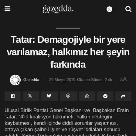
Tatar: Demagojiyle bir yere
varılamaz, halkımız her şeyin
farkında
A
Gazedda
29 Mayıs 2019
Okuma Süresi: 2 dk
A
Ulusal Birlik Partisi Genel Başkanı ve Başbakan Ersin
Tatar, “4’lü koalisyon hükümeti, halkın desteğini
kaybetmesi, kendi içinde ciddi sorunlar yaşaması,
ortaya çıkan şaibeli işler ve rüşvet iddiaları sonucu
yıkıldı. Yerine Türkiye’nin baskısıyla değil, Kıbrıs Türk