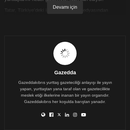
Devamı için
Tatar, Türkiye’deki iktidarın havuz medyasından
“Türkiye Gazetesi”ne verdiği demeçte
CTP ve TDP’nin ,
TC Cumhurbaşkanı Erdoğan’ın konuşma yapacağı
meclis oturumunu boykot etmelerini “tarihi ihanet”
olarak niteledi.
Gazedda
Gazeddakıbrıs yurttaş gazeteciliği anlayışı ile yayın
yapan, yurttaştan yana taraf olan ve gazetecilikte
meslek etiği ilkelerine inanan bir yayın organıdır.
Gazeddakıbrıs her koşulda barıştan yanadır.