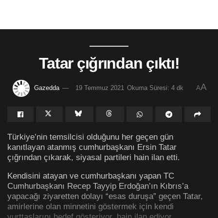
Tatar çığrından çıktı!
A
Gazedda
19 Temmuz 2021
Okuma Süresi: 4 dk
A
Türkiye’nin temsilcisi olduğunu her geçen gün
kanıtlayan atanmış cumhurbaşkanı Ersin Tatar
çığrından çıkarak, siyasal partileri hain ilan etti.
Kendisini atayan ve cumhurbaşkanı yapan TC
Cumhurbaşkanı Recep Tayyip Erdoğan’ın Kıbrıs’a
yapacağı ziyaretten dolayı “esas duruşa” geçen Tatar,
amirlerine olan minnetini göstermek için kendi
yurttaşlarını hedef gösteriyor, hain ilan ediyor.