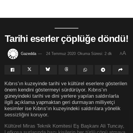
Tarihi eserler çöplüğe döndü!
A
Gazedda
24 Temmuz 2020
Okuma Süresi: 2 dk
A
Kıbrıs’ın kuzeyinde tarihi ve kültürel eserlere gösterilen
önem kendini göstermeyi sürdürüyor. Kıbrıs’ın
güneyindeki tarihi ve dini yerlere yapılan saldırılarla
ilgili açıklama yapmaktan geri durmayan milliyetçi
kesimler ise Kıbrıs’ın kuzeyindeki saldırılara yönelik
sessizliğini koruyor.
Kültürel Miras Teknik Komitesi Eş Başkanı Ali Tuncay,
Lefkoşa surlarında bazı kişilerin her türlü çöpü atmaya