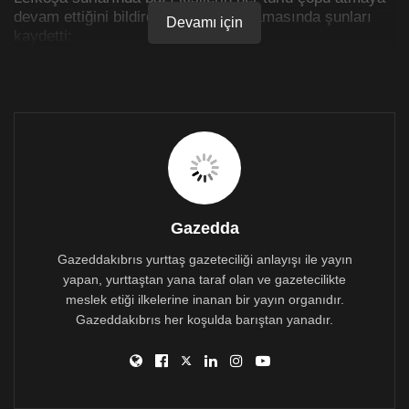
devam ettiğini bildirdi. Tuncay açıklamasında şunları
Devamı için
kaydetti:
Kültürel Miras Teknik Komitesi çerçevesinde UNDP’nin
teknik ve Avrupa Birliği’nin mali katkısıyla büyük emek
harcanarak Lefkoşa surlarının Girne Kapısı ve
Çetinkaya arasındaki bölümleri temizlenmiştir.
Ancak sizlerle paylaşmakta olduğum fotoğraflar
maalesef bazı insanlarımızın hala surlara gerekli özeni
göstermemekte olduğunu hatırlatmıştır. Bir
vatandaşımız maalesef inşaat atıklarını düşüncesizce
Gazedda
surlardan aşağıya boca etmiştir.
Gazeddakıbrıs yurttaş gazeteciliği anlayışı ile yayın
yapan, yurttaştan yana taraf olan ve gazetecilikte
meslek etiği ilkelerine inanan bir yayın organıdır.
Gazeddakıbrıs her koşulda barıştan yanadır.