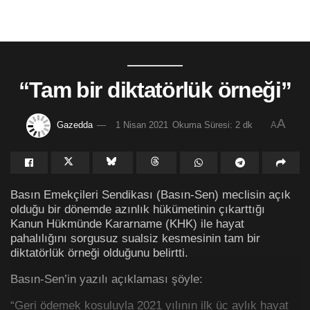
“Tam bir diktatörlük örneği”
A
Gazedda
1 Nisan 2021
Okuma Süresi: 2 dk
A
Basın Emekçileri Sendikası (Basın-Sen) meclisin açık
olduğu bir dönemde azınlık hükümetinin çıkarttığı
Kanun Hükmünde Kararname (KHK) ile hayat
pahalılığını sorgusuz sualsiz kesmesinin tam bir
diktatörlük örneği olduğunu belirtti.
Basın-Sen’in yazılı açıklaması şöyle:
“Geri ödemek koşuluyla 2021 yılının ilk üç aylık hayat