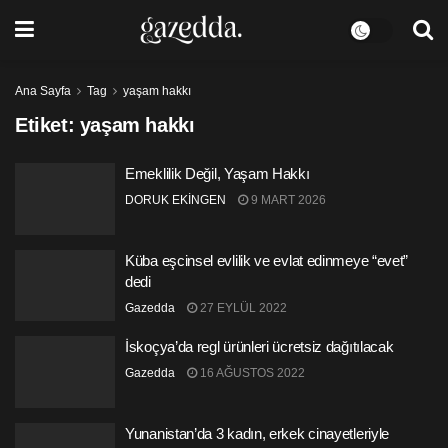
Ana Sayfa
Tag
yaşam hakkı
Etiket:
yaşam hakkı
Emeklilik Değil, Yaşam Hakkı
DORUK EKİNGEN
9 MART 2026
Küba eşcinsel evlilik ve evlat edinmeye “evet”
dedi
Gazedda
27 EYLÜL 2022
İskoçya’da regl ürünleri ücretsiz dağıtılacak
Gazedda
16 AĞUSTOS 2022
Yunanistan’da 3 kadın, erkek cinayetleriyle