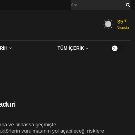
35
°C
Nicosia
RİH
TÜM İÇERİK
aduri
sına ve bilhassa geçmişte
törlerin vurulmasının yol açabileceği risklere