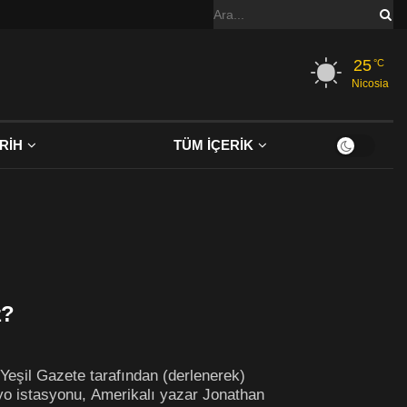
25
°C
Nicosia
RİH
TÜM İÇERİK
z?
Yeşil Gazete tarafından (derlenerek)
dyo istasyonu, Amerikalı yazar Jonathan