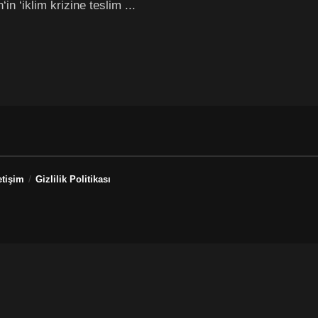
in ‘iklim krizine teslim ...
etişim
Gizlilik Politikası