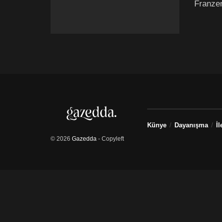
Franzen‘
Künye
Dayanışma
İl
© 2026
Gazedda
- Copyleft