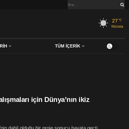
27
°C
Nicosia
RİH
TÜM İÇERİK
lışmaları için Dünya’nın ikiz
'nin dahil olduğu bir proje sonucu hayata geçti.