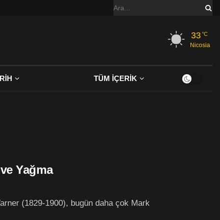
33
°C
Nicosia
RİH
TÜM İÇERİK
ş ve Yağma
Warner (1829-1900), bugün daha çok Mark